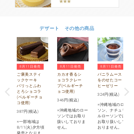
デザート その他の商品
8月11日発売
8月11日発売
8月11日発売
ぅ
水
ご褒美スティ
カカオ香るシ
バニラムース
び
ックケーキ
ョコラクレー
をのせたコー
パリっとふわ
プ(ベルギーチ
ヒーゼリー
とろショコラ
ョコ使用)
324
円(税込)
(ベルギーチョ
346
円(税込)
コ使用)
※沖縄地域のロー
※沖縄地域のロー
ソン、ナチュラ
387
円(税込)
ソンではお取り
ルローソンでは
※一部地域は
扱いしておりま
お取り扱いして
8/11(火)夕方頃
せん。
おりません。
発売となりま