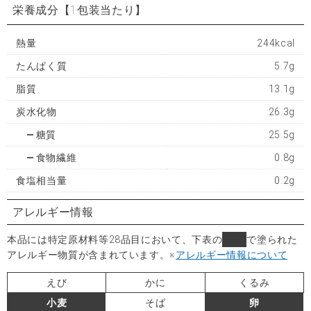
栄養成分
【1包装当たり】
熱量
244kcal
たんぱく質
5.7g
脂質
13.1g
炭水化物
26.3g
糖質
25.5g
食物繊維
0.8g
食塩相当量
0.2g
アレルギー情報
本品には特定原材料等28品目において、下表の
■
で塗られた
アレルギー物質が含まれています。
※
アレルギー情報について
えび
かに
くるみ
小麦
そば
卵