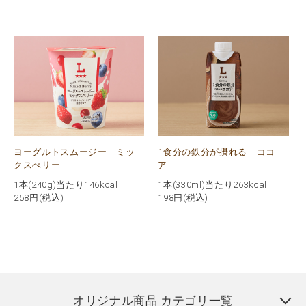
ヨーグルトスムージー ミッ
1食分の鉄分が摂れる ココ
クスべリー
ア
1本(240g)当たり146kcal
1本(330ml)当たり263kcal
258
円(税込)
198
円(税込)
オリジナル商品 カテゴリ一覧