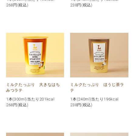
268
円(税込)
238
円(税込)
ミルクたっぷり 大きなはち
ミルクたっぷり ほうじ茶ラ
みつラテ
テ
1本(300ml)当たり201kcal
1本(240ml)当たり196kcal
268
円(税込)
238
円(税込)