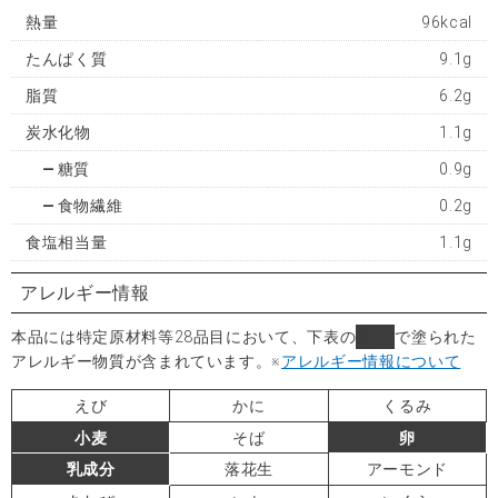
熱量
96kcal
たんぱく質
9.1g
脂質
6.2g
炭水化物
1.1g
糖質
0.9g
食物繊維
0.2g
食塩相当量
1.1g
アレルギー情報
本品には特定原材料等28品目において、下表の
■
で塗られた
アレルギー物質が含まれています。
※
アレルギー情報について
えび
かに
くるみ
小麦
そば
卵
乳成分
落花生
アーモンド