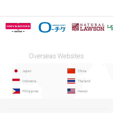
Overseas Websites
Japan
China
Indonesia
Thailand
Philippines
Hawaii