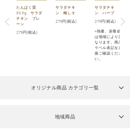
で
たんぱく質
サラダチキ
サラダチキ
30.3g サラダ
ン 梅しそ
ン ハーブ
チキン プレ
279
円(税込)
279
円(税込)
ーン
※熱量、栄養成分
279
円(税込)
は地域により異
なります。商品
ラベル表記を直
接ご確認くださ
い。
オリジナル商品 カテゴリ一覧
地域商品