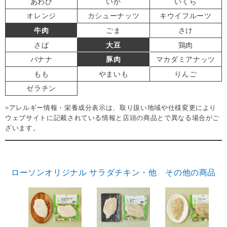
あわび
いか
いくら
オレンジ
カシューナッツ
キウイフルーツ
牛肉
ごま
さけ
さば
大豆
鶏肉
バナナ
豚肉
マカダミアナッツ
もも
やまいも
りんご
ゼラチン
※アレルギー情報・栄養成分表示は、取り扱い地域や仕様変更により
ウェブサイトに記載されている情報と店頭の商品とで異なる場合がご
ざいます。
ローソンオリジナル サラダチキン・他 その他の商品