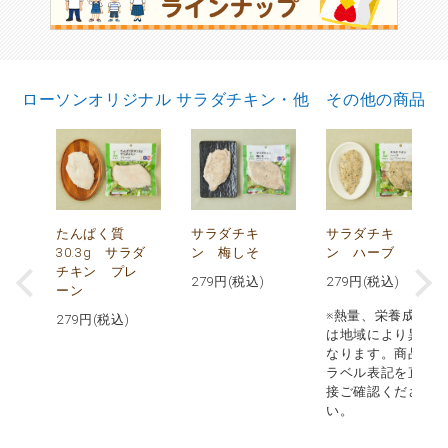
ローソンオリジナル サラダチキン・他 その他の商品
で
たんぱく質
サラダチキ
サラダチキ
30.3g サラダ
ン 梅しそ
ン ハーブ
チキン プレ
279
円(税込)
279
円(税込)
ーン
※熱量、栄養成分
279
円(税込)
は地域により異
なります。商品
ラベル表記を直
接ご確認くださ
い。