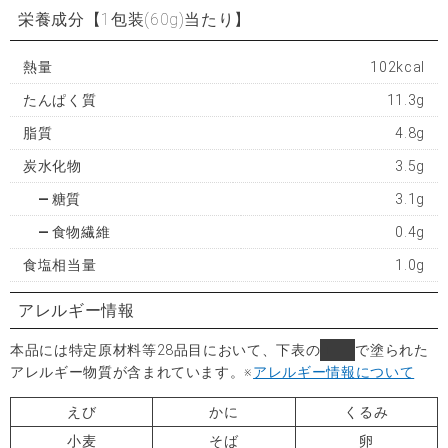
栄養成分
【1包装(60g)当たり】
熱量
102kcal
たんぱく質
11.3g
脂質
4.8g
炭水化物
3.5g
糖質
3.1g
食物繊維
0.4g
食塩相当量
1.0g
アレルギー情報
本品には特定原材料等28品目において、下表の
■
で塗られた
アレルギー物質が含まれています。
※
アレルギー情報について
えび
かに
くるみ
小麦
そば
卵