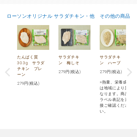
ローソンオリジナル サラダチキン・他 その他の商品
で
たんぱく質
サラダチキ
サラダチキ
30.3g サラダ
ン 梅しそ
ン ハーブ
チキン プレ
279
円(税込)
279
円(税込)
ーン
※熱量、栄養成分
279
円(税込)
は地域により異
なります。商品
ラベル表記を直
接ご確認くださ
い。