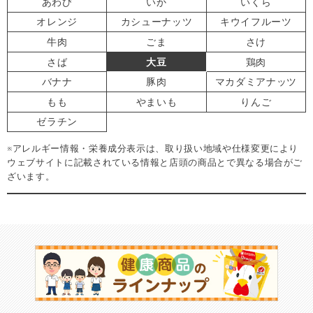
あわび
いか
いくら
オレンジ
カシューナッツ
キウイフルーツ
牛肉
ごま
さけ
さば
大豆
鶏肉
バナナ
豚肉
マカダミアナッツ
もも
やまいも
りんご
ゼラチン
※アレルギー情報・栄養成分表示は、取り扱い地域や仕様変更により
ウェブサイトに記載されている情報と店頭の商品とで異なる場合がご
ざいます。