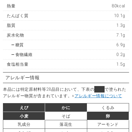
熱量
80kcal
たんぱく質
10.1g
脂質
1.3g
炭水化物
7.1g
糖質
6.9g
食物繊維
0.2g
食塩相当量
1.5g
アレルギー情報
本品には特定原材料等28品目において、下表の
■
で塗られた
アレルギー物質が含まれています。
※
アレルギー情報について
えび
かに
くるみ
小麦
そば
卵
乳成分
落花生
アーモンド