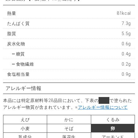
熱量
81kcal
たんぱく質
7.3g
脂質
5.5g
炭水化物
0.6g
糖質
0.4g
食物繊維
0.2g
食塩相当量
0.9g
アレルギー情報
本品には特定原材料等28品目において、下表の
■
で塗られた
アレルギー物質が含まれています。
※
アレルギー情報について
えび
かに
くるみ
小麦
そば
卵
乳成分
落花生
アーモンド