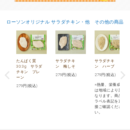
ローソンオリジナル サラダチキン・他 その他の商品
テ
たんぱく質
サラダチキ
サラダチキ
30.3g サラダ
ン 梅しそ
ン ハーブ
チキン プレ
279
円(税込)
279
円(税込)
ーン
※熱量、栄養成分
279
円(税込)
は地域により異
なります。商品
ラベル表記を直
接ご確認くださ
い。