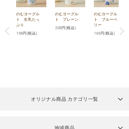
が
のむヨーグル
のむヨーグル
のむヨーグル
コ
ト 生乳たっ
ト プレーン
ト ブルーベ
ぷり
リー
208
円(税込)
158
円(税込)
165
円(税込)
オリジナル商品 カテゴリ一覧
地域商品