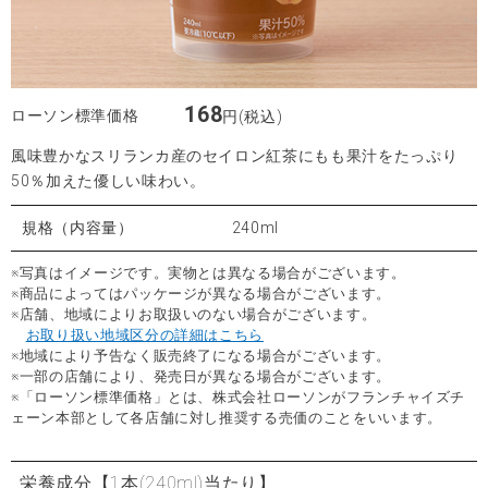
168
ローソン標準価格
円(税込)
風味豊かなスリランカ産のセイロン紅茶にもも果汁をたっぷり
50％加えた優しい味わい。
規格（内容量）
240ml
※写真はイメージです。実物とは異なる場合がございます。
※商品によってはパッケージが異なる場合がございます。
※店舗、地域によりお取扱いのない場合がございます。
お取り扱い地域区分の詳細はこちら
※地域により予告なく販売終了になる場合がございます。
※一部の店舗により、発売日が異なる場合がございます。
※「ローソン標準価格」とは、株式会社ローソンがフランチャイズチ
ェーン本部として各店舗に対し推奨する売価のことをいいます。
栄養成分
【1本(240ml)当たり】