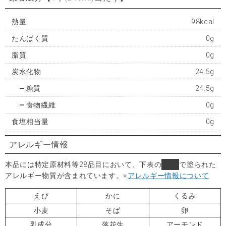
熱量
98kcal
たんぱく質
0g
脂質
0g
炭水化物
24.5g
糖質
24.5g
食物繊維
0g
食塩相当量
0g
アレルギー情報
本品には特定原材料等28品目において、下表の
■
で塗られた
アレルギー物質が含まれています。
※
アレルギー情報について
えび
かに
くるみ
小麦
そば
卵
乳成分
落花生
アーモンド