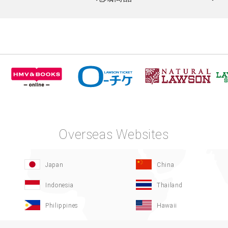
Overseas Websites
Japan
China
Indonesia
Thailand
Philippines
Hawaii