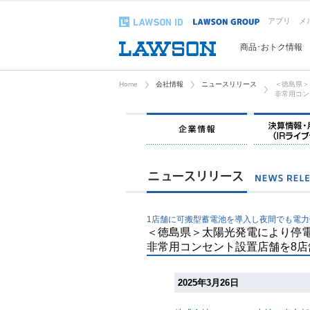
アプリ
メ
商品･おトク情報
Home
会社情報
ニュースリリース
＜徳島県＞
非常用コン
企業情報
1店舗に可搬型蓄電池を導入し夜間でも電力
＜徳島県＞太陽光発電により停
非常用コンセント設置店舗を8店
2025年3月26日