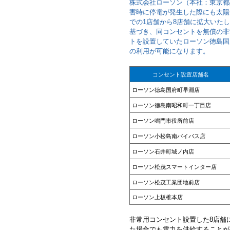
株式会社ローソン（本社：東京都
害時に停電が発生した際にも太陽
での1店舗から8店舗に拡大いた
基づき、同コンセントを無償の非
トを設置していたローソン徳島国
の利用が可能になります。
コンセント設置店舗名
ローソン徳島国府町早淵店
ローソン徳島南昭和町一丁目店
ローソン鳴門市役所前店
ローソン小松島南バイパス店
ローソン石井町城ノ内店
ローソン松茂スマートインター店
ローソン松茂工業団地前店
ローソン上板椎本店
非常用コンセント設置した8店舗
た場合でも電力を供給することが