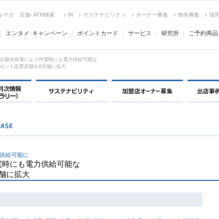
ルマガ
店舗･ATM検索
IR
サステナビリティ
オーナー募集
物件募集
採
エンタメ･キャンペーン
ポイントカード
サービス
研究所
ご予約商品
太陽光発電により停電時にも電力供給可能な
セント設置店舗を8店舗に拡大
決算情報・月次情報・ IR ライブラリー
サステナビリティ
加盟店オー
供給可能に
電時にも電力供給可能な
舗に拡大