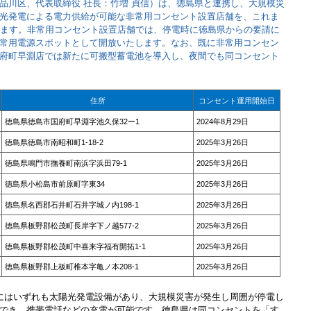
品川区、代表取締役 社長：竹増 貞信）は、徳島県と連携し、大規模災
光発電による電力供給が可能な非常用コンセント設置店舗を、これま
します。非常用コンセント設置店舗では、停電時に徳島県からの要請に
常用電源スポットとして開放いたします。なお、既に非常用コンセン
府町早淵店では新たに可搬型蓄電池を導入し、夜間でも同コンセント
住所
コンセント運用開始日
徳島県徳島市国府町早淵字池久保32ー1
2024年8月29日
徳島県徳島市南昭和町1-18-2
2025年3月26日
徳島県鳴門市撫養町南浜字浜田79-1
2025年3月26日
徳島県小松島市前原町字東34
2025年3月26日
徳島県名西郡石井町石井字城ノ内198-1
2025年3月26日
徳島県板野郡松茂町長岸字下ノ越577-2
2025年3月26日
徳島県板野郡松茂町中喜来字福有開拓1-1
2025年3月26日
徳島県板野郡上板町椎本字亀ノ本208-1
2025年3月26日
にはいずれも太陽光発電設備があり、大規模災害が発生し周囲が停電し
でき、携帯電話などの充電が可能です。徳島県は同コンセントを「す