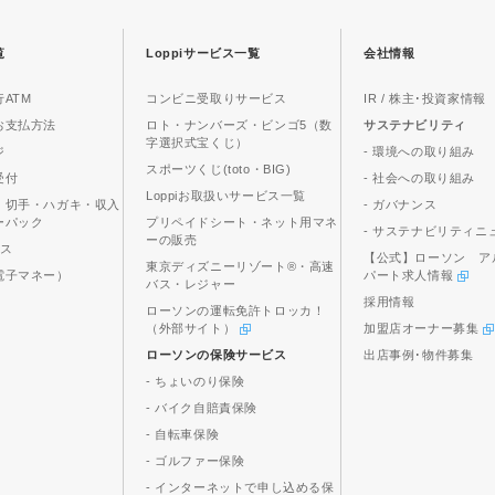
覧
Loppiサービス一覧
会社情報
ATM
コンビニ受取りサービス
IR / 株主･投資家情報
お支払方法
ロト・ナンバーズ・ビンゴ5（数
サステナビリティ
字選択式宝くじ）
ジ
- 環境への取り組み
スポーツくじ(toto・BIG)
受付
- 社会への取り組み
Loppiお取扱いサービス一覧
、切手・ハガキ・収入
- ガバナンス
ーパック
プリペイドシート・ネット用マネ
- サステナビリティニ
ーの販売
ビス
【公式】ローソン ア
東京ディズニーリゾート®・高速
電子マネー）
パート求人情報
バス・レジャー
採用情報
ローソンの運転免許トロッカ！
（外部サイト）
加盟店オーナー募集
ローソンの保険サービス
出店事例･物件募集
- ちょいのり保険
- バイク自賠責保険
- 自転車保険
- ゴルファー保険
- インターネットで申し込める保