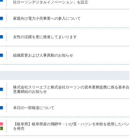
社ローソンデジタルイノベーション」を設立
家庭向け電力小売事業への参入について
女性の活躍を更に推進してまいります
組織変更および人事異動のお知らせ
株式会社スリーエフと株式会社ローソンの資本業務提携に係る基本合
意書締結のお知らせ
本日の一部報道について
【岐阜県】岐阜県産の飛騨牛・いび茶・ハツシモ米粉を使用したパン
を発売