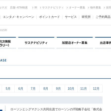
ルマガ
店舗･ATM検索
IR
サステナビリティ
オーナー募集
物件募集
採
エンタメ･キャンペーン
ポイントカード
サービス
研究所
ご予約商品
2015年
決算情報・月次情報・ IR ライブラリー
サステナビリティ
加盟店オー
5月
6月
7月
8月
9月
10月
11月
12月
ローソンとシグマクシス共同出資でローソンのIT戦略子会社「株式会