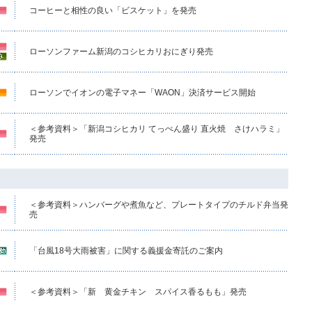
コーヒーと相性の良い「ビスケット」を発売
ローソンファーム新潟のコシヒカリおにぎり発売
ローソンでイオンの電子マネー「WAON」決済サービス開始
＜参考資料＞「新潟コシヒカリ てっぺん盛り 直火焼 さけハラミ」
発売
＜参考資料＞ハンバーグや煮魚など、プレートタイプのチルド弁当発
売
「台風18号大雨被害」に関する義援金寄託のご案内
＜参考資料＞「新 黄金チキン スパイス香るもも」発売