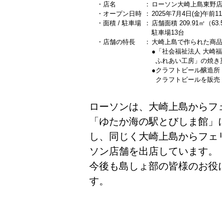
・店名
：
ローソン大崎上島東野店（
・オープン日時
：
2025年7月4日(金)午前
・面積 / 駐車場
：
店舗面積 209.91㎡（63
駐車場13台
・店舗の特長
：
大崎上島で作られた商
●「社会福祉法人 大崎
ふれあい工房」の焼き
●クラフトビール醸造所「MI
クラフトビールを販売
ローソンは、大崎上島からフェ
「ゆたか海の駅とびしま館」に
し、同じく大崎上島からフェリ
ソン店舗を出店しています。
今後も島しょ部の皆様のお役
す。