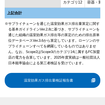
カテゴリ12
容器・割
上記合計
サプライチェーンを通じた温室効果ガス排出量算定に関す
る基本ガイドラインVer.2.8に基づき、サプライチェーンを
通じた組織の温室効果ガス排出等の算定のための排出原単
位データベースVer.3.6から算定しています。ローソンのサ
プライチェーンすべてを網羅しているものではありませ
ん。なお、Scope2はScope3のカテゴリ14に属するFC加盟
店の電力を合算しています。2025年度実績は一般社団法人
日本能率協会による第三者検証を受けています。
温室効果ガス排出量検証報告書