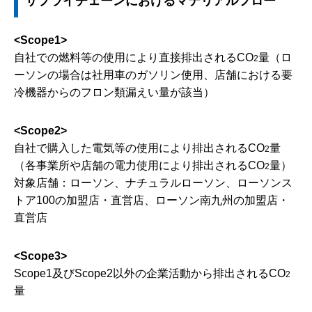
サプライチェーンにおけるマテリアルフロー
<Scope1>
自社での燃料等の使用により直接排出されるCO
量（ロ
2
ーソンの場合は社用車のガソリン使用、店舗における要
冷機器からのフロン類漏えい量が該当）
<Scope2>
自社で購入した電気等の使用により排出されるCO
量
2
（各事業所や店舗の電力使用により排出されるCO
量）
2
対象店舗：ローソン、ナチュラルローソン、ローソンス
トア100の加盟店・直営店、ローソン南九州の加盟店・
直営店
<Scope3>
Scope1及びScope2以外の企業活動から排出されるCO
2
量