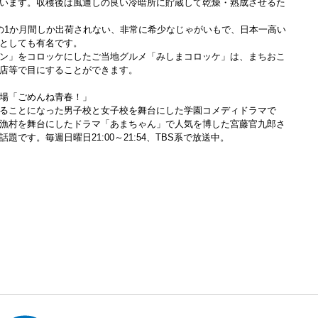
います。収穫後は風通しの良い冷暗所に貯蔵して乾燥・熟成させるた
の1か月間しか出荷されない、非常に希少なじゃがいもで、日本一高い
としても有名です。
ン」をコロッケにしたご当地グルメ「みしまコロッケ」は、まちおこ
店等で目にすることができます。
場「ごめんね青春！」
ることになった男子校と女子校を舞台にした学園コメディドラマで
漁村を舞台にしたドラマ「あまちゃん」で人気を博した宮藤官九郎さ
です。毎週日曜日21:00～21:54、TBS系で放送中。