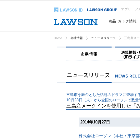
アプリ
メ
商品･おトク情報
Home
会社情報
ニュースリリース
三島産メー
企業情報
三島市を舞台とした話題のドラマに登場す
10月28日（火）から全国のローソンで数量
三島産メークインを使用した「
2014年10月27日
株式会社ローソン（本社：東京都