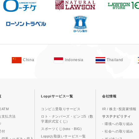
China
Indonesia
Thailand
覧
Loppiサービス一覧
会社情報
ATM
コンビニ受取りサービス
IR / 株主･投資家情報
お支払方法
ロト・ナンバーズ・ビンゴ5（数
サステナビリティ
字選択式宝くじ）
ジ
- 環境への取り組み
スポーツくじ(toto・BIG)
受付
- 社会への取り組み
Loppiお取扱いサービス一覧
、切手・ハガキ・収入
- ガバナンス