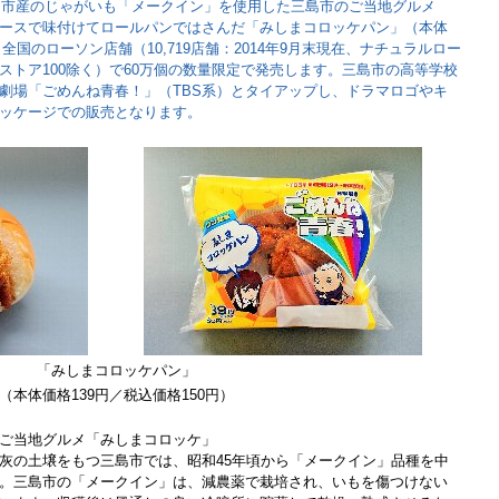
三島市産のじゃがいも「メークイン」を使用した三島市のご当地グルメ
ースで味付けてロールパンではさんだ「みしまコロッケパン」（本体
、全国のローソン店舗（10,719店舗：2014年9月末現在、ナチュラルロー
ストア100除く）で60万個の数量限定で発売します。三島市の高等学校
劇場「ごめんね青春！」（TBS系）とタイアップし、ドラマロゴやキ
ッケージでの販売となります。
「みしまコロッケパン」
（本体価格139円／税込価格150円）
ご当地グルメ「みしまコロッケ」
灰の土壌をもつ三島市では、昭和45年頃から「メークイン」品種を中
。三島市の「メークイン」は、減農薬で栽培され、いもを傷つけない