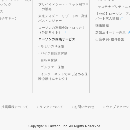
ーパック
プリペイドシート・ネット用マネ
- サステナビリティニ
ーの販売
ビス
【公式】ローソン ア
東京ディズニーリゾート®・高速
電子マネー）
パート求人情報
バス・レジャー
採用情報
ローソンの運転免許トロッカ！
（外部サイト）
加盟店オーナー募集
ローソンの保険サービス
出店事例･物件募集
- ちょいのり保険
- バイク自賠責保険
- 自転車保険
- ゴルファー保険
- インターネットで申し込める保
険@ほけんセレクト
推奨環境について
リンクについて
お問い合わせ
ウェブアクセシ
Copyright © Lawson, Inc. All Rights Reserved.