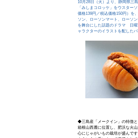
10月28日（火）より、静岡県
「みしまコロッケ」をウスターソ
価格139円／税込価格150円）を
ソン、ローソンマート、ローソン
を舞台にした話題のドラマ 日曜
ャラクターのイラストを配したパ
◆三島産「メークイン」の特徴と
箱根山西麓に位置し、肥沃な火山
心にじゃがいもの栽培が盛んです