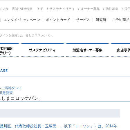
ルマガ
店舗･ATM検索
IR
サステナビリティ
オーナー募集
物件募集
採
エンタメ･キャンペーン
ポイントカード
サービス
研究所
ご予約商品
クインを使用した「みしまコロッケパン」
決算情報・月次情報・ IR ライブラリー
サステナビリティ
加盟店オー
るご当地グルメ
限定発売
みしまコロッケパン」
品川区、代表取締役社長：玉塚元一、以下「ローソン」）は、2014年