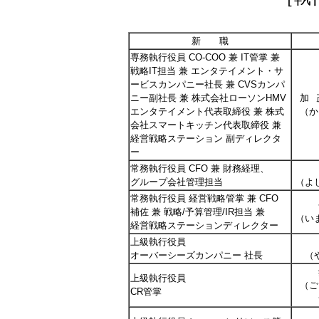
新 職
専務執行役員 CO-COO 兼 IT管掌 兼
戦略IT担当 兼 エンタテイメント・サ
ービスカンパニー社長 兼 CVSカンパ
ニー副社長 兼 株式会社ローソンHMV
加
エンタテイメント代表取締役 兼 株式
（か
会社スマートキッチン代表取締役 兼
経営戦略ステーション 副ディレクタ
ー
常務執行役員 CFO 兼 財務経理、
グループ会社管理担当
（よ
常務執行役員 経営戦略管掌 兼 CFO
補佐 兼 戦略/予算管理/IR担当 兼
（い
経営戦略ステーションディレクター
上級執行役員
オーバーシーズカンパニー 社長
（
上級執行役員
（ご
CR管掌