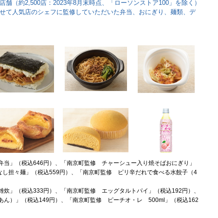
（約2,500店：2023年8月末時点、「ローソンストア100」を除く）
せて人気店のシェフに監修していただいた弁当、おにぎり、麺類、デ
。
弁当」（税込646円）、「南京町監修 チャーシュー入り焼そばおにぎり」
なし担々麺」（税込559円）、「南京町監修 ピリ辛だれで食べる水餃子（4
炊」（税込333円）、「南京町監修 エッグタルトパイ」（税込192円）、
ん）」（税込149円）、「南京町監修 ピーチオ・レ 500ml」（税込162