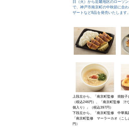
日（火）から近畿地区のローソン店舗
で、神戸市南京町の中秋節に合わ
ザートなど8品を発売いたします
上段左から、「南京町監修 焼餃子
（税込246円）、「南京町監修 汁
個入り）」（税込397円）
下段左から、「南京町監修 中華風雑
「南京町監修 マーラーカオ（こしあ
円）