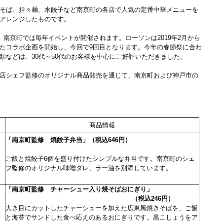
そば、担々麺、水餃子など南京町の各店で人気の定番中華メニューを
アレンジしたものです。
、南京町では毎年イベントが開催されます。ローソンは2019年2月から
たコラボ企画を開始し、今回で9回目となります。今年の春節祭に合わ
類などは、30代～50代のお客様を中心にご好評いただきました。
店シェフ監修のオリジナル商品発売を通じて、南京町および神戸市の
商品情報
「南京町監修 焼餃子弁当」（税込646円）
ご飯と焼餃子6個を盛
り付けたシンプルな弁当です。南京町のシェ
フ監修のオリジナル味噌ダレ、ラー油を別添しています。
「南京町監修 チャーシュー入り焼そばおにぎり」
（税込246円）
大き目にカットしたチャーシューを加えた広東風焼きそばを、ご飯
と海苔でサンドした食べ応えのあるおにぎりです。黒こしょうをア