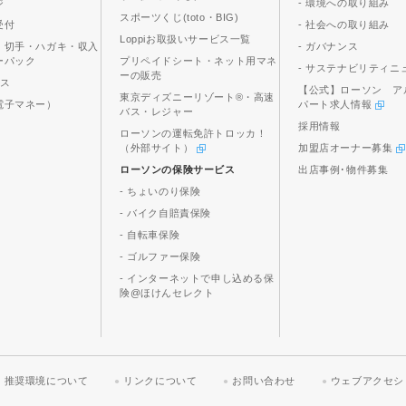
ジ
- 環境への取り組み
スポーツくじ(toto・BIG)
受付
- 社会への取り組み
Loppiお取扱いサービス一覧
、切手・ハガキ・収入
- ガバナンス
ーパック
プリペイドシート・ネット用マネ
- サステナビリティニ
ーの販売
ビス
【公式】ローソン ア
東京ディズニーリゾート®・高速
電子マネー）
パート求人情報
バス・レジャー
採用情報
ローソンの運転免許トロッカ！
（外部サイト）
加盟店オーナー募集
ローソンの保険サービス
出店事例･物件募集
- ちょいのり保険
- バイク自賠責保険
- 自転車保険
- ゴルファー保険
- インターネットで申し込める保
険@ほけんセレクト
推奨環境について
リンクについて
お問い合わせ
ウェブアクセシ