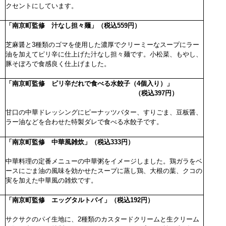
クセントにしています。
「南京町監修 汁なし担々麺」（税込559円）
芝麻醤と3種類のゴマを使用した濃厚でクリーミーなスープにラー
油を加えてピリ辛に仕上げた汁なし担々麺です。小松菜、もやし、
豚そぼろで食感良く仕上げました。
「南京町監修 ピリ辛だれで食べる水餃子（4個入り）」
（税込397円）
甘口の中華ドレッシングにピーナッツバター、すりごま、
豆板醤、
ラー油などを合わせた特製ダレで食べる水餃子です。
「南京町監修 中華風雑炊」（税込333円）
中華料理の定番メニューの中華粥をイメージしました。鶏ガラをベ
ースにごま油の風味を効かせたスープに蒸し鶏、大根の葉、クコの
実を加えた中華風の雑炊です。
「南京町監修 エッグタルトパイ」（税込192円）
サクサク
のパイ生地に、2種類のカスタードクリームと生クリーム