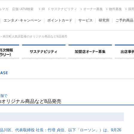
ルマガ
店舗･ATM検索
IR
サステナビリティ
オーナー募集
物件募集
採
エンタメ･キャンペーン
ポイントカード
サービス
研究所
ご予約商品
＞南京町人気店監修のオリジナル商品など8品発売
決算情報・月次情報・ IR ライブラリー
サステナビリティ
加盟店オー
店舗で
のオリジナル商品など8品発売
品川区、代表取締役 社長：竹増 貞信、以下「ローソン」）は、9月26