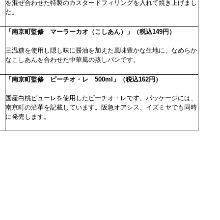
を混ぜ
合わせた特製のカスタードフィリングを入れて焼き上げまし
た。
「
南京町監修 マーラーカオ（こしあん）」
（税込149円）
三温糖を使用し隠し味に醤油を加えた風味豊かな
生地に、なめらか
なこしあんを合わせた中華風の蒸しパンです。
「南京町監修 ピーチオ・レ 500ml」（税込162円）
国産白桃ピューレを使
用したピーチオ・レです。パッケージには、
南京町の沿革を記
載しています。阪急オアシス、イズミヤでも同時
に発売します。