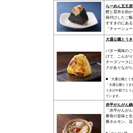
らーめん五丈原
鰹と昆布を効か
味付けしたご飯
すすきのにある
「チャーシュー
大通公園とうき
バター風味のご
けて、こんがり
チーズソースに
クがありながら
■
「大通公園とう
「大通公園とうき
うきびや茹でとう
ています。
赤平がんがん鍋
「赤平がんがん
豚骨の旨味と生
豚ホルモン、豆