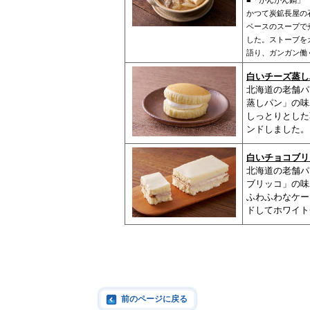
■「がんがん鍋」
かつて炭鉱長屋の
ベースのスープで
した。ストーブを
語り、ガンガン働
白いチーズ蒸し
北海道の老舗パ
蒸しパン」の味
しっとりとした
ンドしました。
白いチョコブリ
北海道の老舗パ
ブリッコ」の味
ふわふわなケー
ドしてホワイト
前のページに戻る