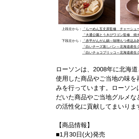
上段左から：
「らーめん五丈原監修 チャーシュ
「大通公園とうきびワゴン監修 焼
下段左から：
「赤平がんがん鍋～味噌もつ煮込み
「白いチーズ蒸しパン～北海道産生
「白いチョコブリッコ～北海道産生
ローソンは、2008年に北海
使用した商品やご当地の味を
みを行っています。ローソン
だいた商品やご当地グルメな
の活性化に貢献してまいりま
【商品情報】
■1月30日(火)発売