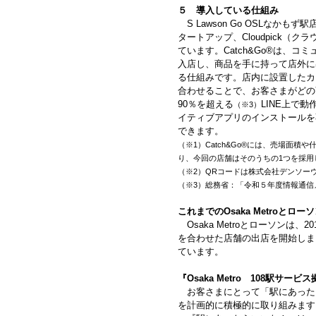
５ 導入している仕組み
S Lawson Go OSLなか
タートアップ、Cloudpick（ク
ています。Catch&Go®は、コ
入店し、商品を手に持って店外に
る仕組みです。店内に設置したカ
合わせることで、お客さまがどの
90％を超える
LINE上で
（※3）
イティブアプリのインストールを
できます。
（※1）Catch&Go®には、売場面積
り、今回の店舗はそのうちの1つを採用
（※2）QRコードは株式会社デンソー
（※3）総務省：「令和５年度情報通信
これまでのOsaka Metroとロ
Osaka Metroとローソンは
を合わせた店舗の出店を開始しました
ています。
『Osaka Metro 108駅サ
お客さまにとって「駅にあった
を計画的に積極的に取り組みます