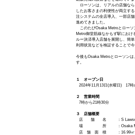
ローソンは、リアルの店舗なら
したお客さまの利便性が両立する「Re
注システムの全店導入、一部店舗
進めてきました。
このたびOsaka Metroとロ
Metro御堂筋線なかもず駅に
ルー決済導入店舗を展開し、簡単
利用状況などを検証することで今
今後もOsaka Metroとロ
す。
１ オープン日
2024年11月13日(水曜日) 17
２ 営業時間
7時から21時30分
３ 店舗概要
店 舗 名
：
S Law
場 所
：
Osak
店 舗 面 積
：
16.99㎡