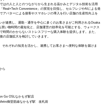
ではの人と人とのつながりから生まれる温かみとデジタル技術を活用
al×Tech Convenience」の実現を目指し、セルフレジやAIによる発
でアバターによる接客やスマホレジの導入を行い店舗の生産性向上を
ーソンが連携し、通勤・通学を中心に多くのお客さまがご利用されるOsaka
おける買い物時間の最短化と、店舗運営の効率化を可能とする、ウォークス
で時間のかからないストレスフリーな購入体験を提供します。また、
後の店舗拡大を検討していきます。
ーソンは、それぞれの知見を活かし、連携してお客さまへ便利な体験を届けま
時から
son Go OSLなかもず駅店
a Metro御堂筋線なかもず駅 改札前