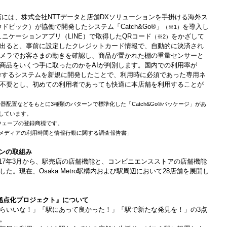
もず駅店には、株式会社NTTデータと店舗DXソリューションを手掛ける海外ス
ラウドピック）が協働で開発したシステム「Catch&Go®」
を導入し
（※1）
ミュニケーションアプリ（LINE）で取得したQRコード
をかざして
（※2）
出ると、事前に設定したクレジットカード情報で、自動的に決済され
メラでお客さまの動きを確認し、商品が置かれた棚の重量センサーと
商品をいくつ手に取ったのかをAIが判別します。国内での利用率が
動作するシステムを新規に開発したことで、利用時に必須であった専用ネ
不要とし、初めての利用者であっても快適に本店舗を利用することが
や什器配置などをもとに3種類のパターンで標準化した「Catch&Go®パッケージ」があ
しています。
ウェーブの登録商標です。
メディアの利用時間と情報行動に関する調査報告書」
ーソンの取組み
、2017年3月から、駅売店の店舗機能と、コンビニエンスストアの店舗機能
。現在、Osaka Metro駅構内および駅周辺において28店舗を展開し
ービス拠点化プロジェクト』について
らいいな！」「駅にあって良かった！」「駅で新たな発見を！」の3点
。