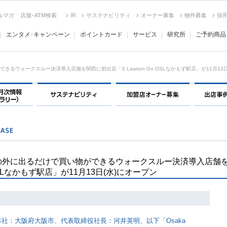
ルマガ
店舗･ATM検索
IR
サステナビリティ
オーナー募集
物件募集
採
エンタメ･キャンペーン
ポイントカード
サービス
研究所
ご予約商品
ウォークスルー決済導入店舗を関西に初出店「S Lawson Go OSLなかもず駅店」が11月13日
決算情報・月次情報・ IR ライブラリー
サステナビリティ
加盟店オー
の外に出るだけで買い物ができるウォークスルー決済導入店舗
OSLなかもず駅店」が11月13日(水)にオープン
社：大阪府大阪市、代表取締役社長：河井英明、以下「Osaka