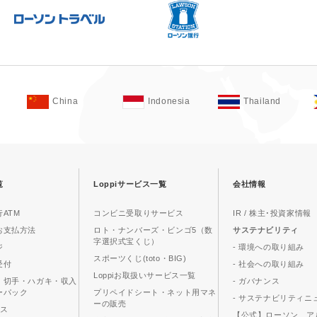
China
Indonesia
Thailand
覧
Loppiサービス一覧
会社情報
ATM
コンビニ受取りサービス
IR / 株主･投資家情報
お支払方法
ロト・ナンバーズ・ビンゴ5（数
サステナビリティ
字選択式宝くじ）
ジ
- 環境への取り組み
スポーツくじ(toto・BIG)
受付
- 社会への取り組み
Loppiお取扱いサービス一覧
、切手・ハガキ・収入
- ガバナンス
ーパック
プリペイドシート・ネット用マネ
- サステナビリティニ
ーの販売
ビス
【公式】ローソン ア