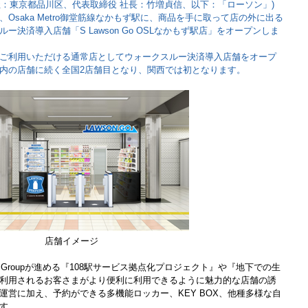
(本社：東京都品川区、代表取締役 社長：竹増貞信、以下：「ローソン」)
時から、Osaka Metro御堂筋線なかもず駅に、商品を手に取って店の外に出る
決済導入店舗「S Lawson Go OSLなかもず駅店」をオープンしま
ご利用いただける通常店としてウォークスルー決済導入店舗をオープ
内の店舗に続く全国2店舗目となり、関西では初となります。
店舗イメージ
 Metro Groupが進める『108駅サービス拠点化プロジェクト』や『地下での生
利用されるお客さまがより便利に利用できるように魅力的な店舗の誘
運営に加え、予約ができる多機能ロッカー、KEY BOX、他種多様な自
す。