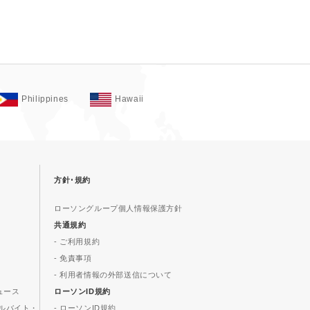
Philippines
Hawaii
方針･規約
ローソングループ個人情報保護方針
共通規約
- ご利用規約
- 免責事項
- 利用者情報の外部送信について
ュース
ローソンID規約
ルバイト・
- ローソンID規約