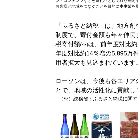
ントコンテンツなどを
返礼品として取り揃え
お客様と地域をつなぐこと
を目的に本事業を
「ふるさと納税」は、地方創生
制度で、寄付金額も年々伸長
税寄付額
は、前年度対比約1
(※)
年度対比約14％増の5,89
用者拡大も見込まれています
ローソンは、今後も各エリア
とで、地域の活性化に貢献し
（※）総務省：ふるさと納税に関す