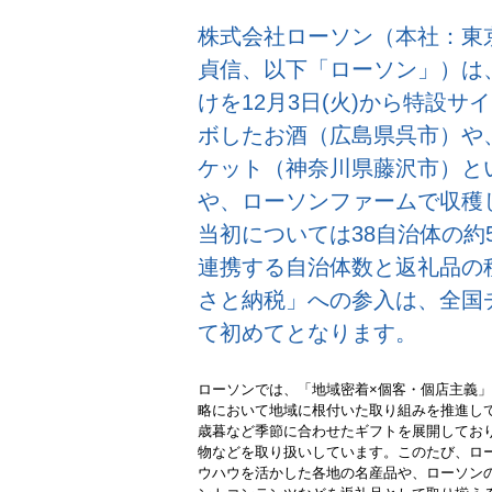
株式会社ローソン（本社：東
貞信、以下「ローソン」）は
けを12月3日(火)から特設
ボしたお酒（広島県呉市）や
ケット（神奈川県藤沢市）と
や、ローソンファームで収穫
当初については38自治体の約
連携する自治体数と返礼品の
さと納税」への参入は、全国
て初めてとなります。
ローソンでは、「地域密着×個客・個店主義
略において地域に根付いた取り組みを推進し
歳暮など季節に合わせたギフトを展開してお
物などを取り
扱いしています。このたび、ロ
ウハウを活かした
各地の名産品や、ローソン