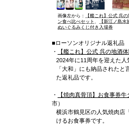
画像左から：
【艦これ】公式 呉
ン食べ比べセット
、
【新江ノ島水
ぬいぐるみくじ付き入場券
■ローソンオリジナル返礼品
・
【艦これ】公式 呉の地酒
2024年に11周年を迎え
「大和」にも納品されたと
た返礼品です。
・
【焼肉真骨頂】お食事券牛
市）
横浜市鶴見区の人気焼肉店
けるお食事券です。