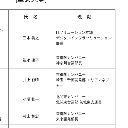
氏 名
現 職
ベ
ITソリューション本部
三木 義之
デジタルインフラソリューション
部長
首都圏カンパニー
福永 康平
神奈川営業部長
首都圏カンパニー
井上 智晴
埼玉・千葉開発部 エリアマネジ
ャー
北関東カンパニー
小堺 壮平
北関東営業部 茨城東支店長
首都圏カンパニー
村上 和宏
長
東京開発部長