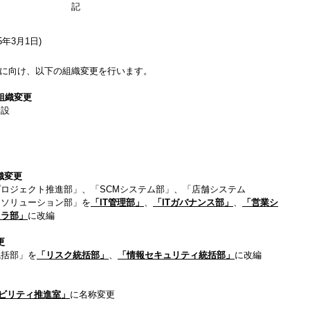
記
5年3月1日)
に向け、以下の組織変更を行います。
組織変更
新設
織変更
ロジェクト推進部」、「SCMシステム部」、「店舗システム
ソリューション部」を
「IT管理部」
、
「ITガバナンス部」
、
「営業シ
フラ部」
に改編
更
統括部」を
「リスク統括部」
、
「情報セキュリティ統括部」
に改編
ビリティ推進室」
に名称変更