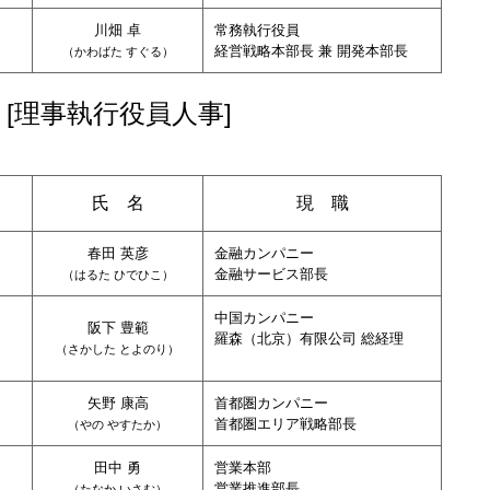
川畑 卓
常務執行役員
経営戦略本部長 兼 開発本部長
（
かわばた すぐる
）
[理事執行役員人事]
氏 名
現 職
春田 英彦
金融カンパニー
金融サービス部長
（
はるた ひでひこ
）
中国カンパニー
阪下 豊範
羅森（北京）有限公司 総経理
（
さかした とよのり
）
矢野 康高
首都圏カンパニー
ト
首都圏エリア戦略部長
（
やの やすたか
）
田中 勇
営業本部
ト
営業推進部長
（
たなか いさむ
）