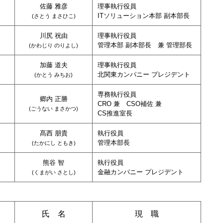
佐藤 雅彦
理事執行役員
ITソリューション本部 副本部長
(さとう まさひこ)
川尻 祝由
理事執行役員
管理本部 副本部長 兼 管理部長
(
かわじり のりよし
)
加藤 道夫
理事執行役員
北関東カンパニー プレジデント
(
かとう みちお
)
専務執行役員
郷内 正勝
CRO 兼 CSO補佐 兼
(
ごうない まさかつ
)
CS推進室長
髙西 朋貴
執行役員
管理本部長
(
たかにし ともき
)
熊谷 智
執行役員
金融カンパニー プレジデント
(
くまがい さとし
)
氏 名
現 職