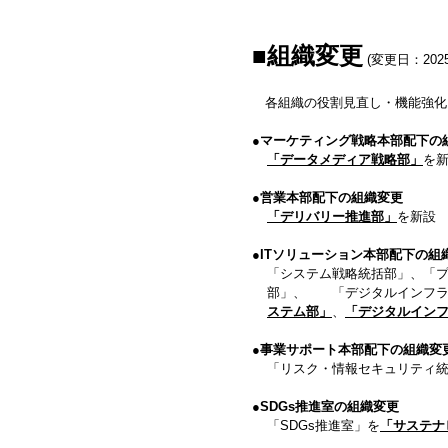
■組織変更
(変更日：202
各組織の役割見直し・機能強化
●マーケティング戦略本部配下の
「データメディア戦略部」
を
●営業本部配下の組織変更
「デリバリー推進部」
を新設
●ITソリューション本部配下の組
「システム戦略統括部」、「プ
部」、 「デジタルインフラ
ステム部」
、
「デジタルイン
●事業サポート本部配下の組織変
「リスク・情報セキュリティ
●SDGs推進室の組織変更
「SDGs推進室」を
「サステナ