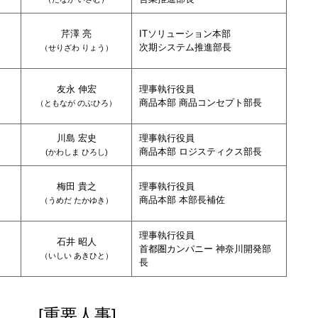
芹澤 亮
ITソリューション本部
次期システム推進部長
（
せりざわ りょう
）
友永 伸宏
理事執行役員
）
商品本部 商品コンセプト部長
（
ともなが のぶひろ
）
川島 宏史
理事執行役員
商品本部 ロジスティクス部長
(
かわしま ひろし
)
梅田 貴之
理事執行役員
商品本部 本部長補佐
（
うめだ たかゆき
）
理事執行役員
石井 昭人
首都圏カンパニー 神奈川開発部
（
いしい あきひと
）
長
[重要人事]