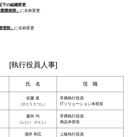
配下の組織変更
事業開発部」
に名称変更
管理部」
に名称変更
[執行役員人事]
氏 名
現 職
佐藤 達
常務執行役員
ITソリューション本部長
（さとう たつし
）
藤井 均
常務執行役員
商品本部長
（ふじい ひとし
）
涌井 和広
上級執行役員