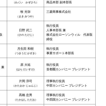
商品本部 副本部長
（わくい かずひろ
）
牧 光弥
三菱商事株式会社
（まき みつや
）
執行役員
日野 武二
人事本部長 兼
取
株式会社ローソンウィル 代表取
（ひの たけじ
）
締役
月生田 和樹
執行役員
事業サポート本部長
（つきうだ か
ず
き
）
原 大祐
執行役員
 兼
首都圏カンパニー プレジデント
(はら だいすけ
)
片岡 淳司
理事執行役員
中部カンパニー プレジデント
（
かたおか じゅんじ
）
髙橋 忠男
理事執行役員
中四国カンパニー プレジデント
（たかはし ただお）