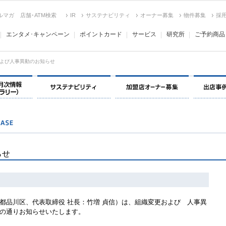
ルマガ
店舗･ATM検索
IR
サステナビリティ
オーナー募集
物件募集
採
エンタメ･キャンペーン
ポイントカード
サービス
研究所
ご予約商品
よび人事異動のお知らせ
決算情報・月次情報・ IR ライブラリー
サステナビリティ
加盟店オー
らせ
品川区、代表取締役 社長：竹増 貞信）は、組織変更および 人事異
の通りお知らせいたします。