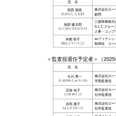
氏 名
株式会社ロー
髙西 朋貴
(たかにし ともき)
顧問
三菱商事株式
福原 健太郎
S.L.C.グル
(ふくはら けんたろう)
人事・コンプ
auフィナン
本郷 郁子
(ほんごう いくこ)
取締役 コー
＜監査役退任予定者＞（2025年
氏 名
株式会社ロー
今川 秀一
(いまがわ しゅういち)
常勤監査役
株式会社ロー
五味 祐子
(ごみ ゆうこ)
社外監査役
株式会社ロー
吉田 惠子
(よしだ けいこ)
社外監査役