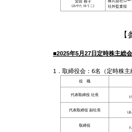
株式会社ロー
宮田 裕子
(みやた ゆうこ)
社外監査役
【
■2025年5月27日定時株主
1．取締役会：6名（定時株主
役 職
代表取締役 社長
(
代表取締役 副社長
(
取締役
(