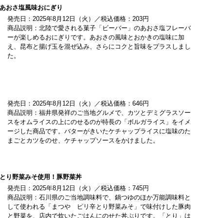
あおさ塩風味おにぎり
発売日：2025年8月12日（火）／税込価格：203円
商品説明：北陸で愛される菓子「ビーバー」のあおさ塩フレーバ
ーが楽しめるおにぎりです。あおさの風味とおかきの塩味に加
え、昆布と揚げ玉を混ぜ込み、さらにコクと旨味をプラスしまし
た。
発売日：2025年8月12日（火）／税込価格：646円
商品説明：福井県発祥のご当地グルメで、カツとデミグラスソー
スをオムライスの上にのせるのが特長の「ボルガライス」をイメ
ージした商品です。バターがきいたケチャップライスに塩味のた
まごとカツをのせ、ケチャップソースをかけました。
とり野菜みそ使用！豚野菜丼
発売日：2025年8月12日（火）／税込価格：745円
商品説明：石川県のご当地調味料で、鍋つゆのほか万能調味料と
して使われる「まつや ピリ辛とり野菜みそ」で味付けした豚肉
と野菜を、店内で炊いたごはんにのせた丼ぶりです。「とり」は