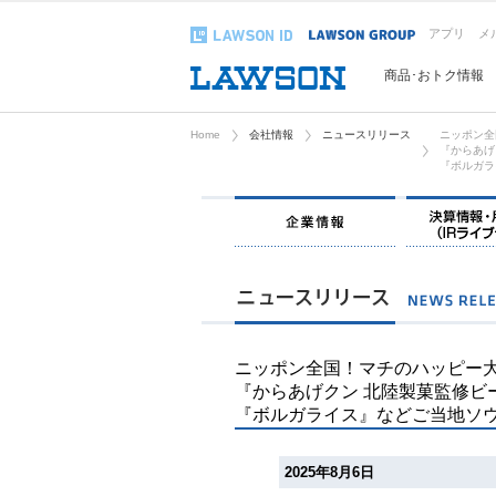
アプリ
メ
商品･おトク情報
Home
会社情報
ニュースリリース
ニッポン全
『からあげ
『ボルガラ
企業情報
ニッポン全国！マチのハッピー大
『からあげクン 北陸製菓監修ビ
『ボルガライス』などご当地ソウ
2025年8月6日