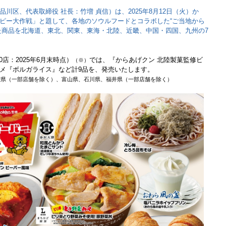
川区、代表取締役 社長：竹増 貞信）は、2025年8月12日（火）か
ピー大作戦」と題して、各地のソウルフードとコラボした“ご当地から
た商品を北海道、東北、関東、東海・北陸、近畿、中国・四国、九州の7
0店：2025年6月末時点）
では、『からあげクン 北陸製菓監修ビ
（※）
メ『ボルガライス』など計9品を、発売いたします。
重県（一部店舗を除く）、富山県、石川県、福井県（一部店舗を除く）