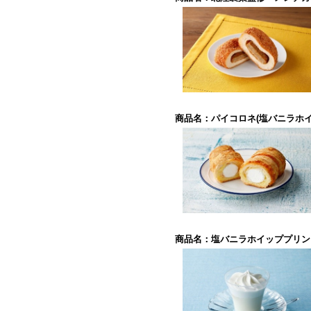
商品名：パイコロネ(塩バニラホ
商品名：塩バニラホイッププリン