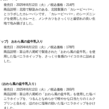
発売日：2025年8月12日（火）／税込価格：214円
商品説明：北陸で馴染みのある、北陸製菓の「カレービーバー」
とコラボしたカレーパンです。「カレービーバー」のシーズニン
グを使用したカレーと、メンチカツをさっくりと歯切れの良い生
地で包み揚げました。
イップ) おわら風の盆牛乳入り
発売日：2025年8月12日（火）／税込価格：178円
商品説明：富山市八尾町で製造された「おわら風の盆牛乳」を使
用した塩バニラホイップを、さっくり食感のパイコロネに詰めま
した。
（おわら風の盆牛乳入り）
発売日：2025年8月12日（火）／税込価格：265円
商品説明：富山市八尾町の「おわら風の盆牛乳」を使用した塩バ
ニラホイップを、つるんとなめらかで軽やかな口当たりのミルク
プリンと合わせ、ほのかに塩味の効いた塩バニラホイップをかけ
ました。