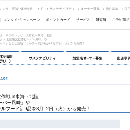
ルマガ
店舗･ATM検索
IR
サステナビリティ
オーナー募集
物件募集
採
エンタメ･キャンペーン
ポイントカード
サービス
研究所
ご予約商品
国！マチのハッピー大作戦 in東海・北陸
クン 北陸製菓監修ビーバー風味』や
イス』などご当地ソウルフード計9品を8月12日（火）から発売！
決算情報・月次情報・ IR ライブラリー
サステナビリティ
加盟店オー
作戦 in東海・北陸
ーバー風味』や
ルフード計9品を8月12日（火）から発売！