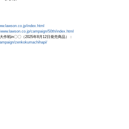
www.lawson.co.jp/index.html
//www.lawson.co.jp/campaign/50th/index.html
戦in〇〇（2025年8月12日発売商品）：
/campaign/zenkokumachihapi/