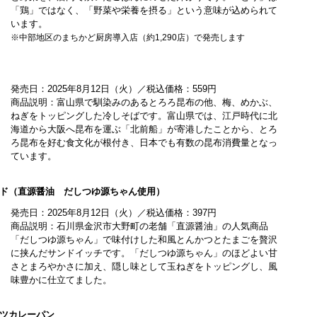
「鶏」ではなく、「野菜や栄養を摂る」という意味が込められて
います。
※中部地区のまちかど厨房導入店（約1,290店）で発売します
発売日：2025年8月12日（火）／税込価格：559円
商品説明：富山県で馴染みのあるとろろ昆布の他、梅、めかぶ、
ねぎをトッピングした冷しそばです。富山県では、江戸時代に北
海道から大阪へ昆布を運ぶ「北前船」が寄港したことから、とろ
ろ昆布を好む食文化が根付き、日本でも有数の昆布消費量となっ
ています。
ド（直源醤油 だしつゆ源ちゃん使用）
発売日：2025年8月12日（火）／税込価格：397円
商品説明：石川県金沢市大野町の老舗「直源醤油」の人気商品
「だしつゆ源ちゃん」で味付けした和風とんかつとたまごを贅沢
に挟んだサンドイッチです。「だしつゆ源ちゃん」のほどよい甘
さとまろやかさに加え、隠し味として玉ねぎをトッピングし、風
味豊かに仕立てました。
ツカレーパン