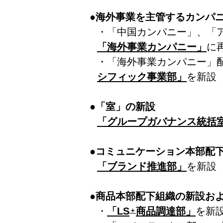
●
海外事業を主管するカンパ
・「中国カンパニー」、「
「海外事業カンパニー」
に
・「海外事業カンパニー」
シフィック事業部」
を新設
●
「室」の新設
「グループガバナンス統括
●
コミュニケーション本部配
「
ブランド推進部」
を新設
●
商品本部配下組織の新設お
・
「LS
商品調達部」
を新
＋