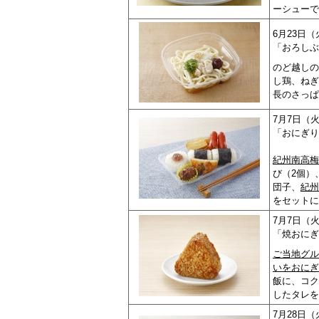
ーシューで
6月23日
「おろしぶ
のど越しの
し鶏、ねぎ
長のさっぱ
7月7日（
「おにぎり
紀州南高梅
び（2個）
団子、
紀州
をセットに
7月7日（
「焼おにぎ
ご当地グル
いをおにぎ
飯に、コク
したタレを
7月28日