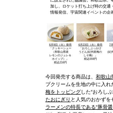
に設立された協議会。和歌山県、
加し、ロケット打ち上げ時の交通
情報発信、宇宙関連イベントの企
6月9日（火）発売
6月23日（火）発売
7
「クッキーシュー
「おろしぶっかけ
（和歌山県産
うどん
(紀州産梅の
(紀
レモンのジュレ＆
しそ梅）」
ホイップ）」
税込559円
税込216円
今回発売する商品は、
和歌山
プクリームを生地の中に入れた
梅をトッピング
した“おろしぶ
たおにぎり
と人気のおかずを
ラーメンの特長である“豚骨醤