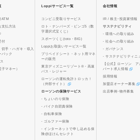
覧
Loppiサービス一覧
会社情報
ATM
コンビニ受取りサービス
IR / 株主･投資家情報
お支払方法
ロト・ナンバーズ・ビンゴ5（数
サステナビリティ
字選択式宝くじ）
ジ
- 環境への取り組み
スポーツくじ(toto・BIG)
受付
- 社会への取り組み
Loppiお取扱いサービス一覧
、切手・ハガキ・収入
- ガバナンス
ーパック
プリペイドシート・ネット用マネ
- サステナビリティニ
ーの販売
ビス
【公式】ローソン ア
東京ディズニーリゾート®・高速
電子マネー）
パート求人情報
バス・レジャー
採用情報
ローソンの運転免許トロッカ！
（外部サイト）
加盟店オーナー募集
ローソンの保険サービス
出店事例･物件募集
- ちょいのり保険
- バイク自賠責保険
- 自転車保険
- ゴルファー保険
- インターネットで申し込める保
険@ほけんセレクト