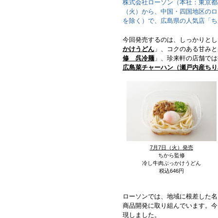
株式会社ローソン（本社：東京都
（火）から、中国・四国地区のロー
を除く）で、広島県の人気店「ち
今回発売するのは、しっかりとし
かけうどん
」、コクのある甘みと
修 呉冷麺
」、珍来軒の店舗では
広島菜チャーハン（瀬戸内産ちり
7月7日（火）発売
ちから監修
冷し牛肉ぶっかけうどん
税込646円
ローソンでは、地域に根差した名
商品開発に取り組んでいます。今
現しました。