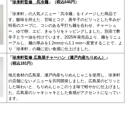
「
珍来軒監修 呉冷麺
」（税込646円）
「珍来軒」の人気メニュー「呉冷麺」をイメージした商品で
す。酸味を抑えた、甘味とコク、唐辛子のピリっとした辛みが
特長のスープに、コシのある平打ち麺を合わせ、チャーシュ
ー、ゆで卵、エビ、きゅうりをトッピングしました。別添で酢
辛子とラー油を付けています。2025年発売品より、麺をリニュ
ーアルし、麺の厚みを1.2mmから1.1 mmへ変更することで、よ
り「珍来軒」の麺に近い食感に仕上げました。
「
珍来軒監修 広島菜チャーハン（瀬戸内産ちりめん）
」
（税込181円）
地元食材の広島菜、瀬戸内産ちりめんじゃこを使用し、珍来軒
の店舗にないメニューを共同開発しました。広島菜のピリッと
した味わいと、ちりめんじゃこのうま味で軽やかに仕上げまし
た。広島菜のシャキシャキとした食感がアクセントになってい
ます。