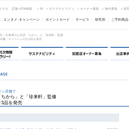
ルマガ
店舗･ATM検索
IR
サステナビリティ
オーナー募集
物件募集
採
エンタメ･キャンペーン
ポイントカード
サービス
研究所
ご予約商品
区＞広島県の人気店「ちから」と「珍来軒」監修
冷麺・チャーハンの計3品を発売
決算情報・月次情報・ IR ライブラリー
サステナビリティ
加盟店オー
ソン店舗で
「ちから」と「珍来軒」監修
3品を発売