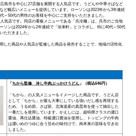
し、広島市を中心に27店舗を展開する人気店です。うどんや中華そばなど
など幅広いメニューを提供しています。ローソンは2023年から3年連続
0代～50代の男性のお客様を中心にご支持をいただきました。
した人気店です。同店の看板メニューである「呉冷麺」は、呉市のご当地
ソンは2024年から2年連続で「珍来軒」とコラボし、特に40代～50代
いただきました。
用した商品や人気店が監修した商品を発売することで、地域の活性化
「
ちから監修 冷し牛肉ぶっかけうどん
」（税込646円）
「ちから」の人気メニューをイメージした商品です。うどん店
として「ちから」が最も大事にしている強いだし感を再現する
ため、うるめ節、さば節、北海道産の真昆布を使って抽出した
一番だしを使用しています。かえしには、超特撰クラスの濃口
醤油、再仕込醤油、特級濃口醤油を使用し、トッピングの牛肉
は濃いめのつゆに合う甘めの味付けで、肉本来の旨味を引き出
しました。