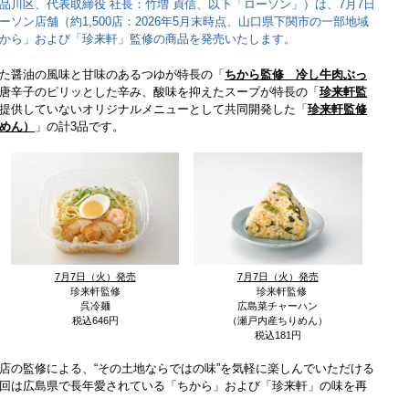
品川区、代表取締役 社長：竹増 貞信、以下「ローソン」）は、7月7日
ソン店舗（約1,500店：2026年5月末時点、山口県下関市の一部地域
から」および「珍来軒」監修の商品を発売いたします。
た醤油の風味と甘味のあるつゆが特長の「
ちから監修 冷し牛肉ぶっ
唐辛子のピリッとした辛み、酸味を抑えたスープが特長の「
珍来軒監
提供していないオリジナルメニューとして共同開発した「
珍来軒監修
めん）
」の計3品です。
7月7日（火）発売
7月7日（火）発売
珍来軒監修
珍来軒監修
呉冷麺
広島菜チャーハン
税込646円
（瀬戸内産ちりめん）
税込181円
店の監修による、“その土地ならではの味”を気軽に楽しんでいただける
回は広島県で長年愛されている「ちから」および「珍来軒」の味を再