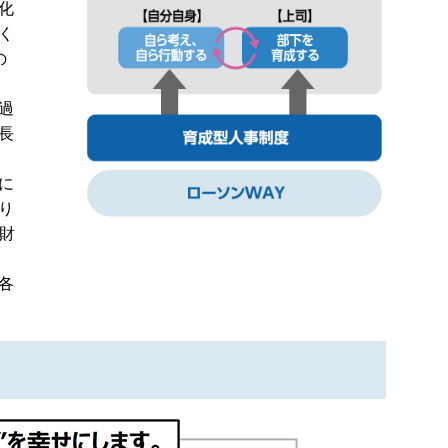
化
く
の
過
長
に
り
人財
各