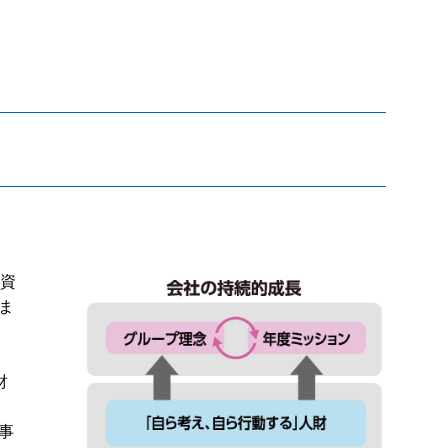
な資
ま
財
事