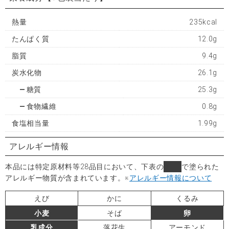
熱量
235kcal
たんぱく質
12.0g
脂質
9.4g
炭水化物
26.1g
糖質
25.3g
食物繊維
0.8g
食塩相当量
1.99g
アレルギー情報
本品には特定原材料等28品目において、下表の
■
で塗られた
アレルギー物質が含まれています。
※
アレルギー情報について
えび
かに
くるみ
小麦
そば
卵
乳成分
落花生
アーモンド