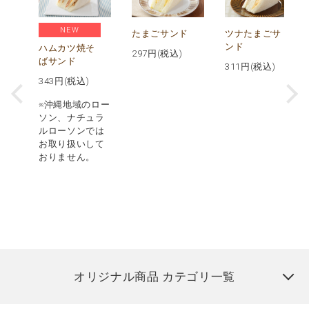
NEW
ス
たまごサンド
ツナたまごサ
パ
ンド
ハムカツ焼そ
297
円(税込)
ばサンド
311
円(税込)
343
円(税込)
※沖縄地域のロー
ソン、ナチュラ
ルローソンでは
お取り扱いして
おりません。
オリジナル商品 カテゴリ一覧