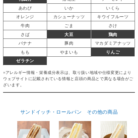
あわび
いか
いくら
オレンジ
カシューナッツ
キウイフルーツ
牛肉
ごま
さけ
さば
大豆
鶏肉
バナナ
豚肉
マカダミアナッツ
もも
やまいも
りんご
ゼラチン
※アレルギー情報・栄養成分表示は、取り扱い地域や仕様変更により
ウェブサイトに記載されている情報と店頭の商品とで異なる場合がご
ざいます。
サンドイッチ・ロールパン その他の商品