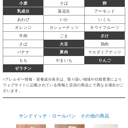
小麦
そば
卵
乳成分
落花生
アーモンド
あわび
いか
いくら
オレンジ
カシューナッツ
キウイフルーツ
牛肉
ごま
さけ
さば
大豆
鶏肉
バナナ
豚肉
マカダミアナッツ
もも
やまいも
りんご
ゼラチン
※アレルギー情報・栄養成分表示は、取り扱い地域や仕様変更により
ウェブサイトに記載されている情報と店頭の商品とで異なる場合がご
ざいます。
サンドイッチ・ロールパン その他の商品