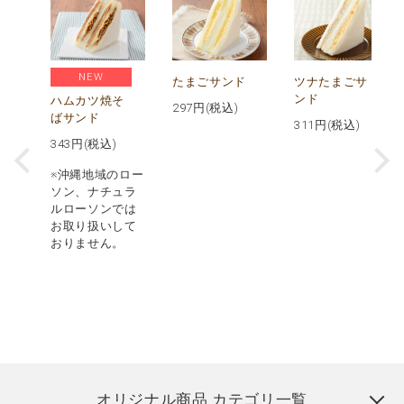
NEW
ス
たまごサンド
ツナたまごサ
パ
ンド
ハムカツ焼そ
297
円(税込)
ばサンド
311
円(税込)
343
円(税込)
※沖縄地域のロー
ソン、ナチュラ
ルローソンでは
お取り扱いして
おりません。
オリジナル商品 カテゴリ一覧