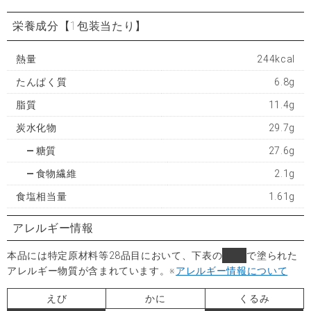
栄養成分
【1包装当たり】
熱量
244kcal
たんぱく質
6.8g
脂質
11.4g
炭水化物
29.7g
糖質
27.6g
食物繊維
2.1g
食塩相当量
1.61g
アレルギー情報
本品には特定原材料等28品目において、下表の
■
で塗られた
アレルギー物質が含まれています。
※
アレルギー情報について
えび
かに
くるみ