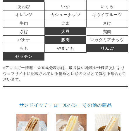
あわび
いか
いくら
オレンジ
カシューナッツ
キウイフルーツ
牛肉
ごま
さけ
さば
大豆
鶏肉
バナナ
豚肉
マカダミアナッツ
もも
やまいも
りんご
ゼラチン
※アレルギー情報・栄養成分表示は、取り扱い地域や仕様変更により
ウェブサイトに記載されている情報と店頭の商品とで異なる場合がご
ざいます。
サンドイッチ・ロールパン その他の商品