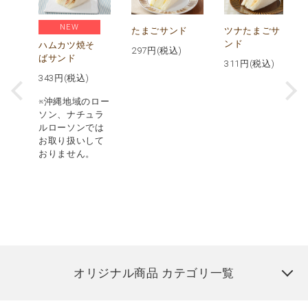
NEW
ス
たまごサンド
ツナたまごサ
パ
ンド
ハムカツ焼そ
297
円(税込)
ばサンド
311
円(税込)
343
円(税込)
※沖縄地域のロー
ソン、ナチュラ
ルローソンでは
お取り扱いして
おりません。
オリジナル商品 カテゴリ一覧