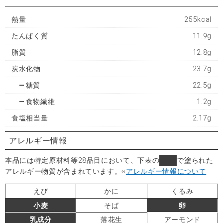
熱量
255kcal
たんぱく質
11.9g
脂質
12.8g
炭水化物
23.7g
糖質
22.5g
食物繊維
1.2g
食塩相当量
2.17g
アレルギー情報
本品には特定原材料等28品目において、下表の
■
で塗られた
アレルギー物質が含まれています。
※
アレルギー情報について
えび
かに
くるみ
小麦
そば
卵
乳成分
落花生
アーモンド