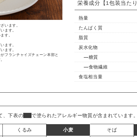
栄養成分
【1包装当た
熱量
ございます。
たんぱく質
ざいます。
います。
脂質
ざいます。
炭水化物
ざいます。
ンがフランチャイズチェーン本部と
糖質
す。
食物繊維
食塩相当量
て、下表の
■
で塗られたアレルギー物質が含まれています
くるみ
小麦
そば