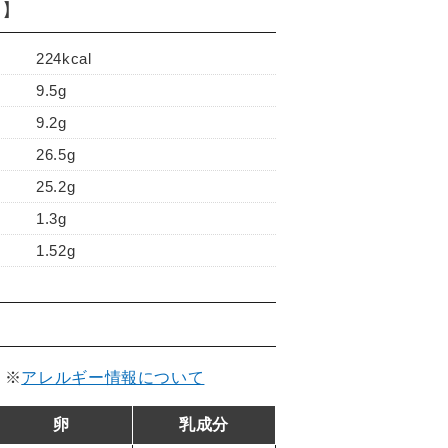
り】
224kcal
9.5g
9.2g
26.5g
25.2g
1.3g
1.52g
。
※
アレルギー情報について
卵
乳成分