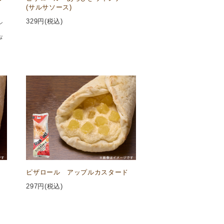
(サルサソース)
329
円(税込)
ン
な
ピザロール アップルカスタード
297
円(税込)