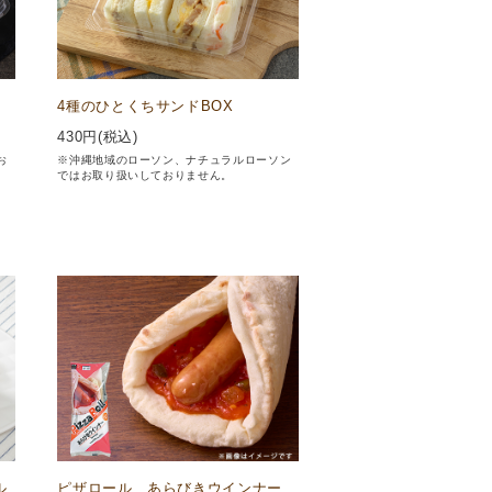
X
4種のひとくちサンドBOX
430
円(税込)
お
※沖縄地域のローソン、ナチュラルローソン
ではお取り扱いしておりません。
ル
ピザロール あらびきウインナー