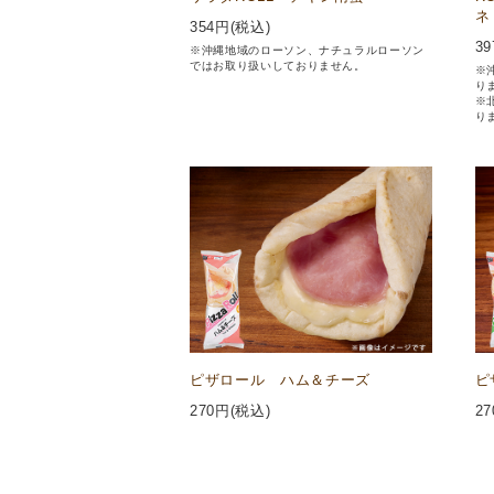
ネ
354
円(税込)
39
※沖縄地域のローソン、ナチュラルローソン
ではお取り扱いしておりません。
※
り
※
り
ピザロール ハム＆チーズ
ピ
270
円(税込)
27