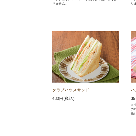
りません。
り
クラブハウスサンド
ハ
430
円(税込)
35
※
の
扱