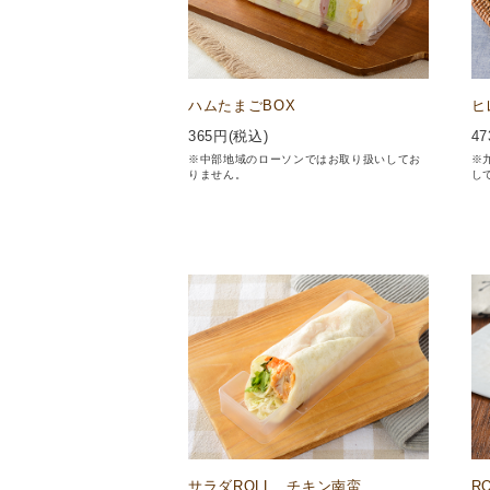
ハムたまごBOX
ヒ
365
円(税込)
47
※中部地域のローソンではお取り扱いしてお
※
りません。
し
サラダROLL チキン南蛮
R