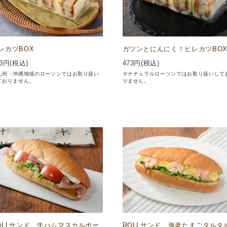
レカツBOX
ガツンとにんにく！ヒレカツBO
3
円(税込)
473
円(税込)
九州・沖縄地域のローソンではお取り扱い
※ナチュラルローソンではお取り扱いして
ておりません。
りません。
OLLサンド 生ハムマスカルポー
ROLLサンド 海老たまごタルタ