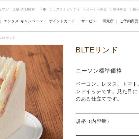
ルマガ
店舗･ATM検索
IR
サステナビリティ
オーナー募集
物件募集
採
エンタメ･キャンペーン
ポイントカード
サービス
研究所
ご予約商品
LTEサンド
BLTEサンド
ローソン標準価格
ベーコン、レタス、トマト
ンドイッチです。見た目に
のある仕立てです。
規格（内容量）