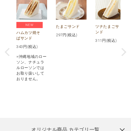
NEW
ス
たまごサンド
ツナたまごサ
パ
ンド
ハムカツ焼そ
297
円(税込)
ばサンド
311
円(税込)
343
円(税込)
※沖縄地域のロー
ソン、ナチュラ
ルローソンでは
お取り扱いして
おりません。
オリジナル商品 カテゴリ一覧