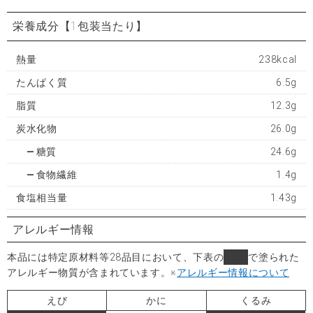
栄養成分
【1包装当たり】
熱量
238kcal
たんぱく質
6.5g
脂質
12.3g
炭水化物
26.0g
糖質
24.6g
食物繊維
1.4g
食塩相当量
1.43g
アレルギー情報
本品には特定原材料等28品目において、下表の
■
で塗られた
アレルギー物質が含まれています。
※
アレルギー情報について
えび
かに
くるみ