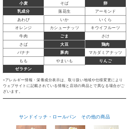
小麦
そば
卵
乳成分
落花生
アーモンド
あわび
いか
いくら
オレンジ
カシューナッツ
キウイフルーツ
牛肉
ごま
さけ
さば
大豆
鶏肉
バナナ
豚肉
マカダミアナッツ
もも
やまいも
りんご
ゼラチン
※アレルギー情報・栄養成分表示は、取り扱い地域や仕様変更により
ウェブサイトに記載されている情報と店頭の商品とで異なる場合がご
ざいます。
サンドイッチ・ロールパン その他の商品