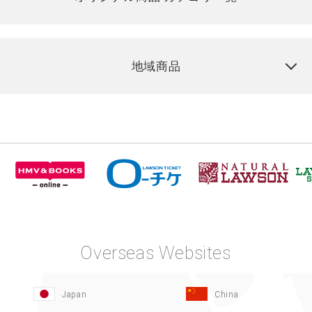
地域商品
Overseas Websites
Japan
China