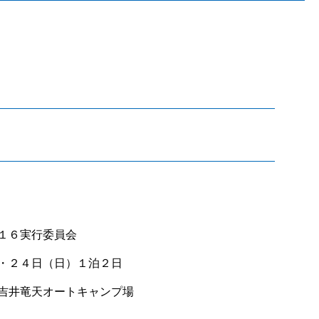
１６実行委員会
・２４日（日）１泊２日
吉井竜天オートキャンプ場