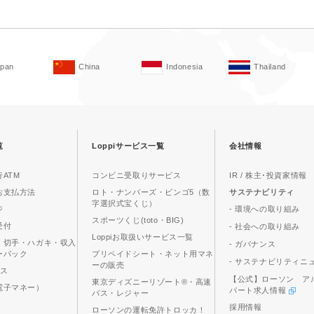
apan
China
Indonesia
Thailand
覧
Loppiサービス一覧
会社情報
ATM
コンビニ受取りサービス
IR / 株主･投資家情報
お支払方法
ロト・ナンバーズ・ビンゴ5（数
サステナビリティ
字選択式宝くじ）
ジ
- 環境への取り組み
スポーツくじ(toto・BIG)
受付
- 社会への取り組み
Loppiお取扱いサービス一覧
、切手・ハガキ・収入
- ガバナンス
ーパック
プリペイドシート・ネット用マネ
- サステナビリティニ
ーの販売
ビス
【公式】ローソン ア
東京ディズニーリゾート®・高速
電子マネー）
パート求人情報
バス・レジャー
採用情報
ローソンの運転免許トロッカ！