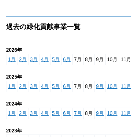
過去の緑化貢献事業一覧
2026年
1月
2月
3月
4月
5月
6月
7月
8月
9月
10月
11月
2025年
1月
2月
3月
4月
5月
6月
7月
8月
9月
10月
11月
2024年
1月
2月
3月
4月
5月
6月
7月
8月
9月
10月
11月
2023年