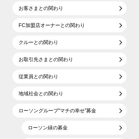
お客さまとの関わり
FC加盟店オーナーとの関わり
クルーとの関わり
お取引先さまとの関わり
従業員との関わり
地域社会との関わり
ローソングループ“マチの幸せ”募金
ローソン緑の募金