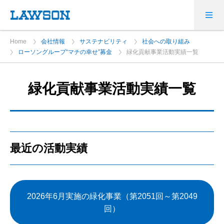
Home
会社情報
サステナビリティ
社会への取り組み
ローソングループ“マチの幸せ”募金
緑化貢献事業活動実績一覧
緑化貢献事業活動実績一覧
最近の活動実績
2026年6月実施の緑化事業（第2051回～第2049
回）