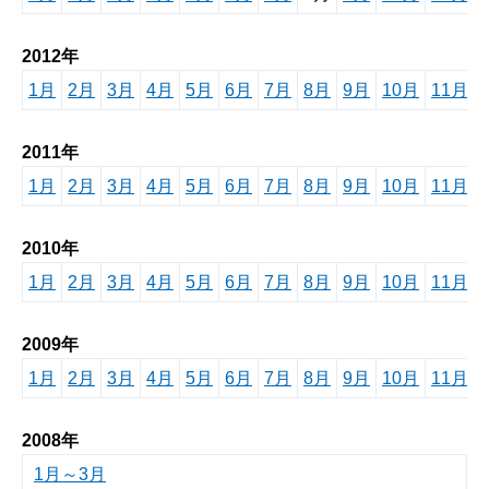
2012年
1月
2月
3月
4月
5月
6月
7月
8月
9月
10月
11月
2011年
1月
2月
3月
4月
5月
6月
7月
8月
9月
10月
11月
2010年
1月
2月
3月
4月
5月
6月
7月
8月
9月
10月
11月
2009年
1月
2月
3月
4月
5月
6月
7月
8月
9月
10月
11月
2008年
1月～3月