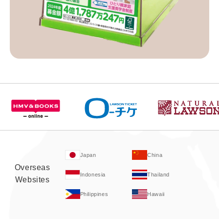
Japan
China
Overseas
Indonesia
Thailand
Websites
Philippines
Hawaii