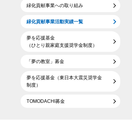
緑化貢献事業への取り組み
緑化貢献事業活動実績一覧
夢を応援基金
（ひとり親家庭支援奨学金制度）
「夢の教室」募金
夢を応援基金（東日本大震災奨学金
制度）
TOMODACHI募金