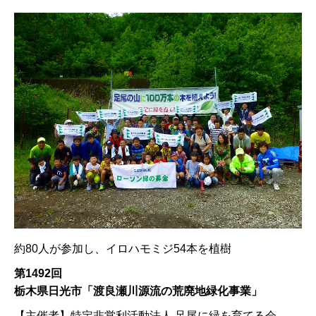
約80人が参加し、イロハモミジ54本を植樹
第1492回
栃木県日光市「渡良瀬川源流の荒廃地緑化事業」
【主催者】
特定非営利活動法人 足尾に緑を育てる会