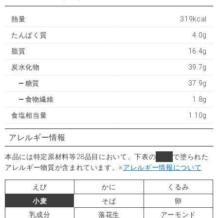
熱量
319kcal
たんぱく質
4.0g
脂質
16.4g
炭水化物
39.7g
糖質
37.9g
食物繊維
1.8g
食塩相当量
1.10g
アレルギー情報
本品には特定原材料等28品目において、下表の
■
で塗られた
アレルギー物質が含まれています。
※
アレルギー情報について
えび
かに
くるみ
小麦
そば
卵
乳成分
落花生
アーモンド