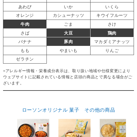
あわび
いか
いくら
オレンジ
カシューナッツ
キウイフルーツ
牛肉
ごま
さけ
さば
大豆
鶏肉
バナナ
豚肉
マカダミアナッツ
もも
やまいも
りんご
ゼラチン
※アレルギー情報・栄養成分表示は、取り扱い地域や仕様変更により
ウェブサイトに記載されている情報と店頭の商品とで異なる場合がご
ざいます。
ローソンオリジナル 菓子 その他の商品