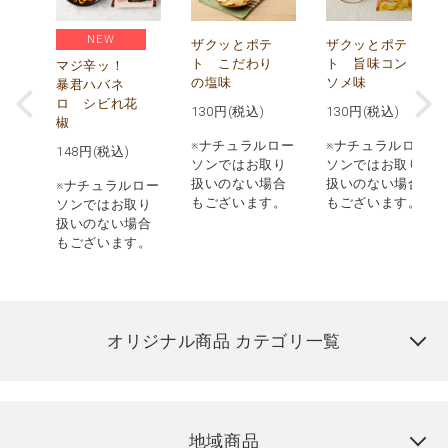
NEW
う
ザクッとポテ
ザクッとポテ
ナ
ト こだわり
ト 旨味コン
マジ辛ッ！
の塩味
ソメ味
暴君ハバネ
ロ シビれ花
130
円(税込)
130
円(税込)
椒
ロー
※ナチュラルロー
※ナチュラルロー
148
円(税込)
取り
ソンではお取り
ソンではお取り
場合
扱いのない場合
扱いのない場合
※ナチュラルロー
す。
もございます。
もございます。
ソンではお取り
扱いのない場合
もございます。
オリジナル商品 カテゴリ一覧
地域商品