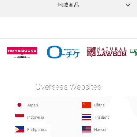
地域商品
Overseas Websites
Japan
China
Indonesia
Thailand
Philippines
Hawaii