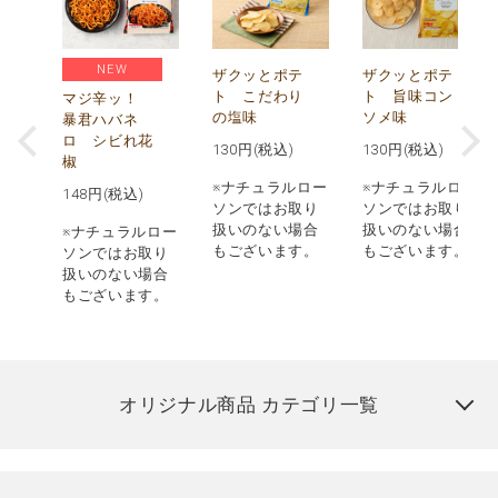
NEW
う
ザクッとポテ
ザクッとポテ
ナ
ト こだわり
ト 旨味コン
マジ辛ッ！
の塩味
ソメ味
暴君ハバネ
ロ シビれ花
130
円(税込)
130
円(税込)
椒
ロー
※ナチュラルロー
※ナチュラルロー
148
円(税込)
取り
ソンではお取り
ソンではお取り
場合
扱いのない場合
扱いのない場合
※ナチュラルロー
す。
もございます。
もございます。
ソンではお取り
扱いのない場合
もございます。
オリジナル商品 カテゴリ一覧