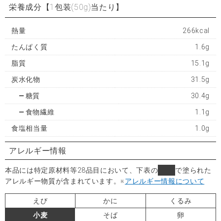
栄養成分
【1包装(50g)当たり】
熱量
266kcal
たんぱく質
1.6g
脂質
15.1g
炭水化物
31.5g
糖質
30.4g
食物繊維
1.1g
食塩相当量
1.0g
アレルギー情報
本品には特定原材料等28品目において、下表の
■
で塗られた
アレルギー物質が含まれています。
※
アレルギー情報について
えび
かに
くるみ
小麦
そば
卵