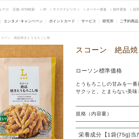
ルマガ
店舗･ATM検索
IR
サステナビリティ
オーナー募集
物件募集
採
エンタメ･キャンペーン
ポイントカード
サービス
研究所
ご予約商品
スコーン 絶品焼きとうもろこし味
スコーン 絶品焼
ローソン標準価格
とうもろこしの甘みを一番
サクッと、とまらない美味
規格（内容量）
栄養成分
【1袋(75g)