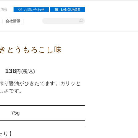
用情報
お問い合わせ
LANGUAGE
会社情報
きとうもろこし味
138
円(税込)
搾り醤油がひきたてます。カリッと
しさです。
75g
当たり】