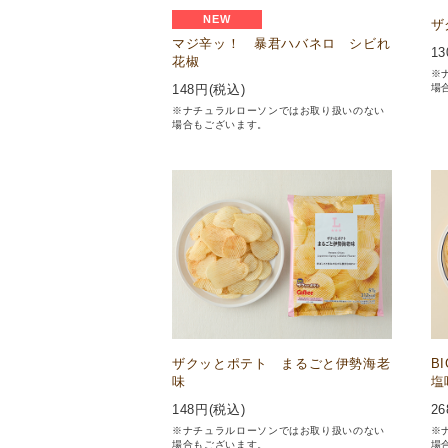
NEW
ザ
マジ辛ッ！ 暴君ハバネロ シビれ
13
花椒
※
場
148
円(税込)
※ナチュラルローソンではお取り扱いのない
場合もございます。
ザクッとポテト まるごと伊勢海老
B
味
塩
148
円(税込)
26
※ナチュラルローソンではお取り扱いのない
※
場合もございます。
場