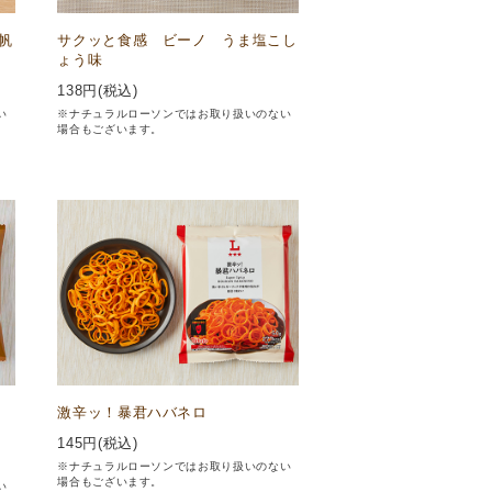
帆
サクッと食感 ビーノ うま塩こし
ょう味
138
円(税込)
い
※ナチュラルローソンではお取り扱いのない
場合もございます。
ン
激辛ッ！暴君ハバネロ
145
円(税込)
※ナチュラルローソンではお取り扱いのない
場合もございます。
い