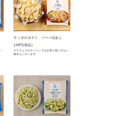
サッポロポテト バーべQあじ
148
円(税込)
い
※ナチュラルローソンではお取り扱いのない
場合もございます。