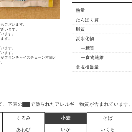
熱量
たんぱく質
合もございます。
脂質
ございます。
ざいます。
炭水化物
います。
糖質
ざいます。
ざいます。
食物繊維
ンがフランチャイズチェーン本部と
す。
食塩相当量
て、下表の
■
で塗られたアレルギー物質が含まれています
くるみ
小麦
そば
あわび
いか
いくら