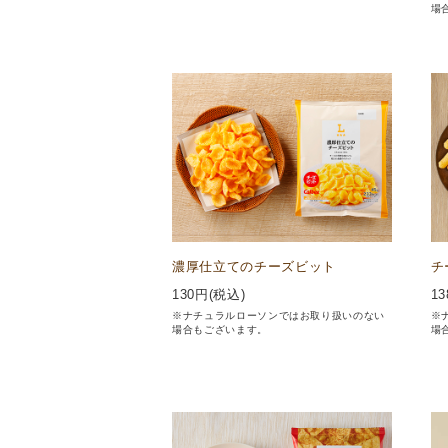
場
濃厚仕立てのチーズビット
チ
130
円(税込)
13
※ナチュラルローソンではお取り扱いのない
※
場合もございます。
場