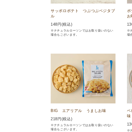
サッポロポテト つぶつぶベジタブ
ポ
ル
お
148
円(税込)
13
※ナチュラルローソンではお取り扱いのない
※
場合もございます。
場
BIG エアリアル うましお味
ベ
味
218
円(税込)
13
※ナチュラルローソンではお取り扱いのない
場合もございます。
※