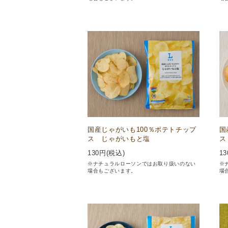
国産じゃがいも100％ポテトチップ
国
ス じゃがいもと塩
ス
130
円(税込)
13
※ナチュラルローソンではお取り扱いのない
※
場合もございます。
場