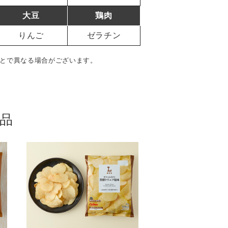
大豆
鶏肉
りんご
ゼラチン
とで異なる場合がございます。
品