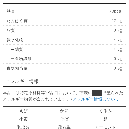
熱量
73kcal
たんぱく質
12.0g
脂質
0.7g
炭水化物
4.7g
糖質
4.5g
食物繊維
0.2g
食塩相当量
0.8g
アレルギー情報
本品には特定原材料等28品目において、下表の
■
で塗られた
アレルギー物質が含まれています。
※
アレルギー情報について
えび
かに
くるみ
小麦
そば
卵
乳成分
落花生
アーモンド