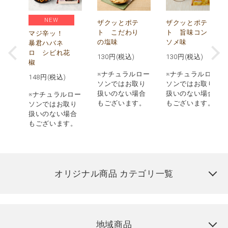
NEW
う
ザクッとポテ
ザクッとポテ
ナ
ト こだわり
ト 旨味コン
マジ辛ッ！
の塩味
ソメ味
暴君ハバネ
ロ シビれ花
130
円(税込)
130
円(税込)
椒
ロー
※ナチュラルロー
※ナチュラルロー
148
円(税込)
取り
ソンではお取り
ソンではお取り
場合
扱いのない場合
扱いのない場合
※ナチュラルロー
す。
もございます。
もございます。
ソンではお取り
扱いのない場合
もございます。
オリジナル商品 カテゴリ一覧
地域商品