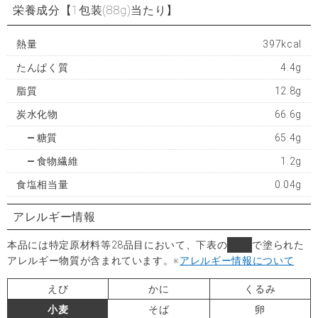
栄養成分
【1包装(88g)当たり】
熱量
397kcal
たんぱく質
4.4g
脂質
12.8g
炭水化物
66.6g
糖質
65.4g
食物繊維
1.2g
食塩相当量
0.04g
アレルギー情報
本品には特定原材料等28品目において、下表の
■
で塗られた
アレルギー物質が含まれています。
※
アレルギー情報について
えび
かに
くるみ
小麦
そば
卵