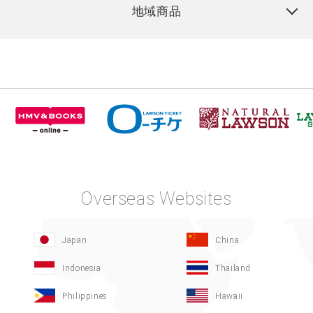
地域商品
Overseas Websites
Japan
China
Indonesia
Thailand
Philippines
Hawaii