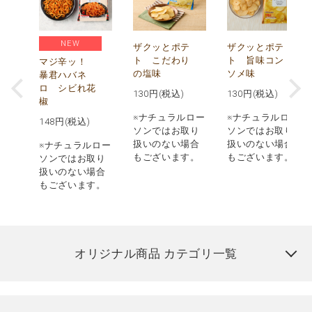
NEW
う
ザクッとポテ
ザクッとポテ
ナ
ト こだわり
ト 旨味コン
マジ辛ッ！
の塩味
ソメ味
暴君ハバネ
ロ シビれ花
130
円(税込)
130
円(税込)
椒
ロー
※ナチュラルロー
※ナチュラルロー
148
円(税込)
取り
ソンではお取り
ソンではお取り
場合
扱いのない場合
扱いのない場合
※ナチュラルロー
す。
もございます。
もございます。
ソンではお取り
扱いのない場合
もございます。
オリジナル商品 カテゴリ一覧