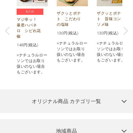
NEW
う
ザクッとポテ
ザクッとポテ
ナ
ト こだわり
ト 旨味コン
マジ辛ッ！
の塩味
ソメ味
暴君ハバネ
ロ シビれ花
130
円(税込)
130
円(税込)
椒
ロー
※ナチュラルロー
※ナチュラルロー
148
円(税込)
取り
ソンではお取り
ソンではお取り
場合
扱いのない場合
扱いのない場合
※ナチュラルロー
す。
もございます。
もございます。
ソンではお取り
扱いのない場合
もございます。
オリジナル商品 カテゴリ一覧
地域商品