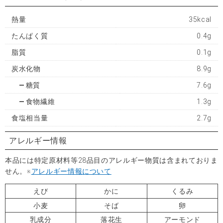
熱量
35kcal
たんぱく質
0.4g
脂質
0.1g
炭水化物
8.9g
糖質
7.6g
食物繊維
1.3g
食塩相当量
2.7g
アレルギー情報
本品には特定原材料等28品目のアレルギー物質は含まれておりま
せん。※
アレルギー情報について
えび
かに
くるみ
小麦
そば
卵
乳成分
落花生
アーモンド