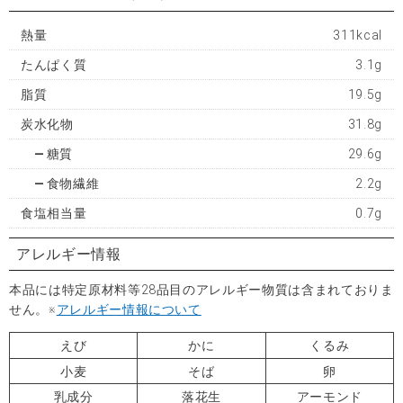
熱量
311kcal
たんぱく質
3.1g
脂質
19.5g
炭水化物
31.8g
糖質
29.6g
食物繊維
2.2g
食塩相当量
0.7g
アレルギー情報
本品には特定原材料等28品目のアレルギー物質は含まれておりま
せん。※
アレルギー情報について
えび
かに
くるみ
小麦
そば
卵
乳成分
落花生
アーモンド