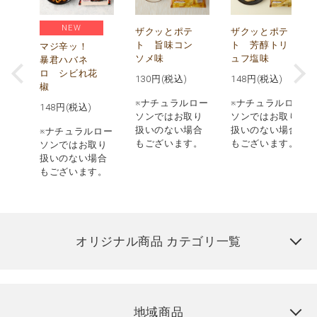
NEW
う
ザクッとポテ
ザクッとポテ
ナ
ト 旨味コン
ト 芳醇トリ
マジ辛ッ！
ソメ味
ュフ塩味
暴君ハバネ
ロ シビれ花
130
円(税込)
148
円(税込)
椒
ロー
※ナチュラルロー
※ナチュラルロー
148
円(税込)
取り
ソンではお取り
ソンではお取り
場合
扱いのない場合
扱いのない場合
※ナチュラルロー
す。
もございます。
もございます。
ソンではお取り
扱いのない場合
もございます。
オリジナル商品 カテゴリ一覧
地域商品