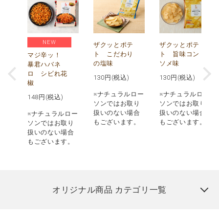
NEW
う
ザクッとポテ
ザクッとポテ
ナ
ト こだわり
ト 旨味コン
マジ辛ッ！
の塩味
ソメ味
暴君ハバネ
ロ シビれ花
130
円(税込)
130
円(税込)
椒
ロー
※ナチュラルロー
※ナチュラルロー
148
円(税込)
取り
ソンではお取り
ソンではお取り
場合
扱いのない場合
扱いのない場合
※ナチュラルロー
す。
もございます。
もございます。
ソンではお取り
扱いのない場合
もございます。
オリジナル商品 カテゴリ一覧