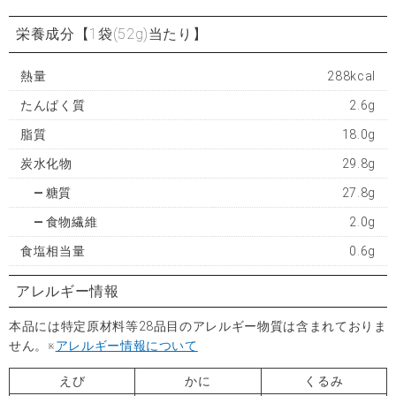
栄養成分
【1袋(52g)当たり】
熱量
288kcal
たんぱく質
2.6g
脂質
18.0g
炭水化物
29.8g
糖質
27.8g
食物繊維
2.0g
食塩相当量
0.6g
アレルギー情報
本品には特定原材料等28品目のアレルギー物質は含まれておりま
せん。※
アレルギー情報について
えび
かに
くるみ