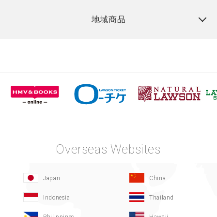
地域商品
Overseas Websites
Japan
China
Indonesia
Thailand
Philippines
Hawaii