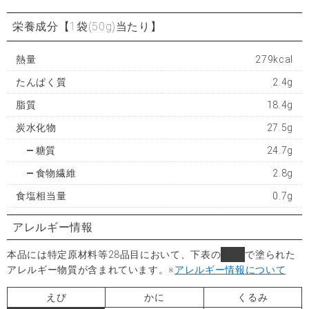
栄養成分
【1袋(50g)当たり】
熱量
279kcal
たんぱく質
2.4g
脂質
18.4g
炭水化物
27.5g
糖質
24.7g
食物繊維
2.8g
食塩相当量
0.7g
アレルギー情報
本品には特定原材料等28品目において、下表の
■
で塗られた
アレルギー物質が含まれています。
※
アレルギー情報について
えび
かに
くるみ