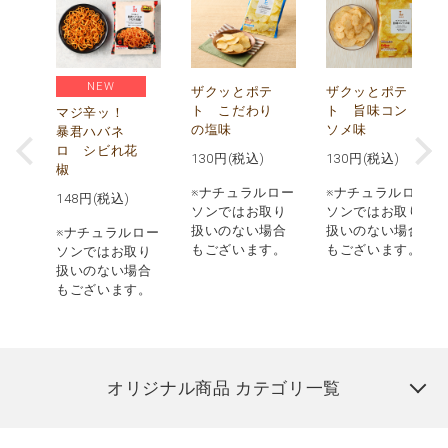
NEW
う
ザクッとポテ
ザクッとポテ
ナ
ト こだわり
ト 旨味コン
マジ辛ッ！
の塩味
ソメ味
暴君ハバネ
ロ シビれ花
130
円(税込)
130
円(税込)
椒
ロー
※ナチュラルロー
※ナチュラルロー
148
円(税込)
取り
ソンではお取り
ソンではお取り
場合
扱いのない場合
扱いのない場合
※ナチュラルロー
す。
もございます。
もございます。
ソンではお取り
扱いのない場合
もございます。
オリジナル商品 カテゴリ一覧