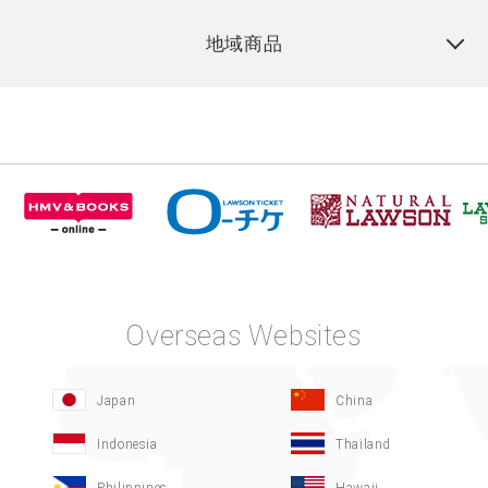
地域商品
Overseas Websites
Japan
China
Indonesia
Thailand
Philippines
Hawaii