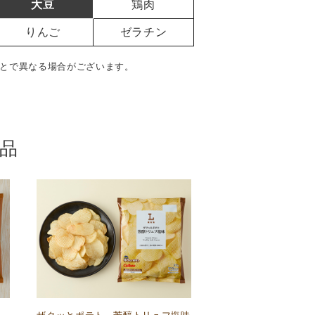
大豆
鶏肉
りんご
ゼラチン
とで異なる場合がございます。
品