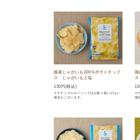
国産じゃがいも100％ポテトチップ
国
ス じゃがいもと塩
ス
130
円(税込)
13
※ナチュラルローソンではお取り扱いのない
※
場合もございます。
場