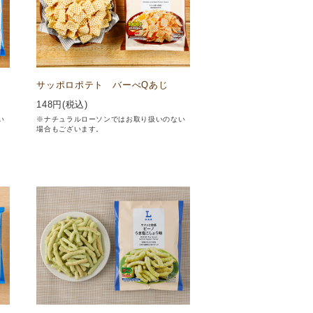
サッポロポテト バーべQあじ
148
円(税込)
い
※ナチュラルローソンではお取り扱いのない
場合もございます。