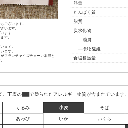
熱量
たんぱく質
脂質
合もございます。
ございます。
炭水化物
ざいます。
います。
糖質
ざいます。
食物繊維
ざいます。
ンがフランチャイズチェーン本部と
食塩相当量
す。
て、下表の
■
で塗られたアレルギー物質が含まれています
くるみ
小麦
そば
あわび
いか
いくら