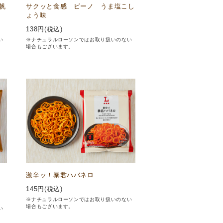
帆
サクッと食感 ビーノ うま塩こし
ょう味
138
円(税込)
い
※ナチュラルローソンではお取り扱いのない
場合もございます。
ン
激辛ッ！暴君ハバネロ
145
円(税込)
※ナチュラルローソンではお取り扱いのない
場合もございます。
い