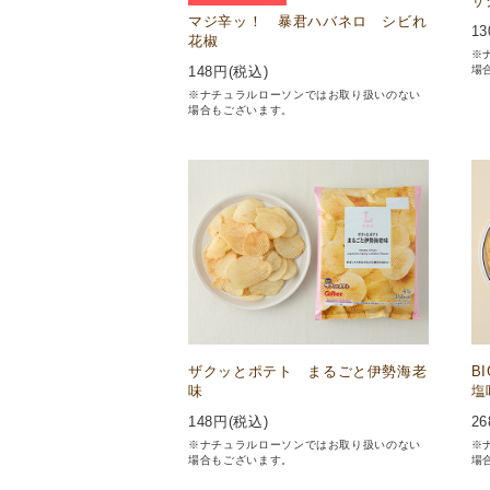
ザ
マジ辛ッ！ 暴君ハバネロ シビれ
13
花椒
※
場
148
円(税込)
※ナチュラルローソンではお取り扱いのない
場合もございます。
ザクッとポテト まるごと伊勢海老
B
味
塩
148
円(税込)
26
※ナチュラルローソンではお取り扱いのない
※
場合もございます。
場