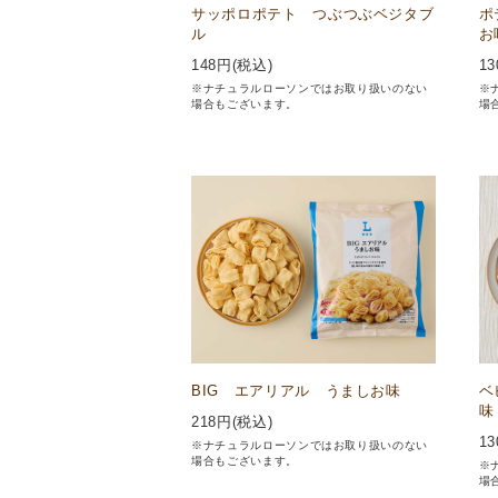
サッポロポテト つぶつぶベジタブ
ポ
ル
お
148
円(税込)
13
※ナチュラルローソンではお取り扱いのない
※
場合もございます。
場
BIG エアリアル うましお味
ベ
味
218
円(税込)
13
※ナチュラルローソンではお取り扱いのない
場合もございます。
※
場