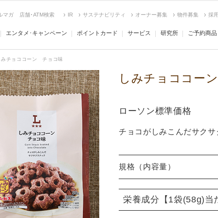
ルマガ
店舗･ATM検索
IR
サステナビリティ
オーナー募集
物件募集
採
エンタメ･キャンペーン
ポイントカード
サービス
研究所
ご予約商品
しみチョココーン チョコ味
しみチョココーン
ローソン標準価格
チョコがしみこんだサクサ
規格（内容量）
栄養成分
【1袋(58g)