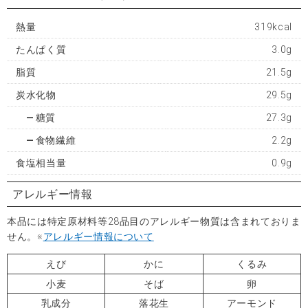
熱量
319kcal
たんぱく質
3.0g
脂質
21.5g
炭水化物
29.5g
糖質
27.3g
食物繊維
2.2g
食塩相当量
0.9g
アレルギー情報
本品には特定原材料等28品目のアレルギー物質は含まれておりま
せん。※
アレルギー情報について
えび
かに
くるみ
小麦
そば
卵
乳成分
落花生
アーモンド