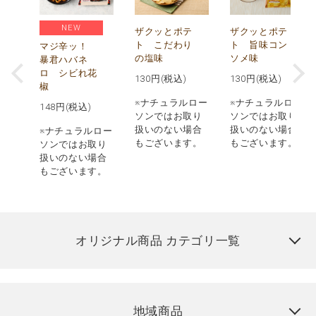
NEW
う
ザクッとポテ
ザクッとポテ
ナ
ト こだわり
ト 旨味コン
マジ辛ッ！
の塩味
ソメ味
暴君ハバネ
ロ シビれ花
130
円(税込)
130
円(税込)
椒
ロー
※ナチュラルロー
※ナチュラルロー
148
円(税込)
取り
ソンではお取り
ソンではお取り
場合
扱いのない場合
扱いのない場合
※ナチュラルロー
す。
もございます。
もございます。
ソンではお取り
扱いのない場合
もございます。
オリジナル商品 カテゴリ一覧
地域商品