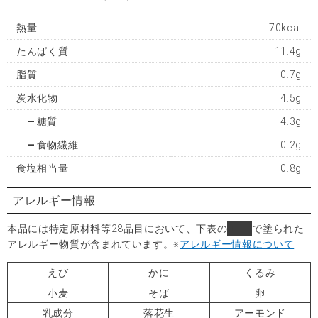
熱量
70kcal
たんぱく質
11.4g
脂質
0.7g
炭水化物
4.5g
糖質
4.3g
食物繊維
0.2g
食塩相当量
0.8g
アレルギー情報
本品には特定原材料等28品目において、下表の
■
で塗られた
アレルギー物質が含まれています。
※
アレルギー情報について
えび
かに
くるみ
小麦
そば
卵
乳成分
落花生
アーモンド