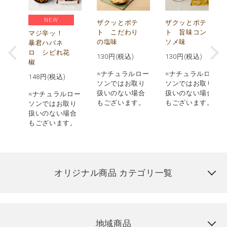
NEW
う
ザクッとポテ
ザクッとポテ
ナ
ト こだわり
ト 旨味コン
マジ辛ッ！
の塩味
ソメ味
暴君ハバネ
ロ シビれ花
130
円(税込)
130
円(税込)
椒
ロー
※ナチュラルロー
※ナチュラルロー
148
円(税込)
取り
ソンではお取り
ソンではお取り
場合
扱いのない場合
扱いのない場合
※ナチュラルロー
す。
もございます。
もございます。
ソンではお取り
扱いのない場合
もございます。
オリジナル商品 カテゴリ一覧
地域商品