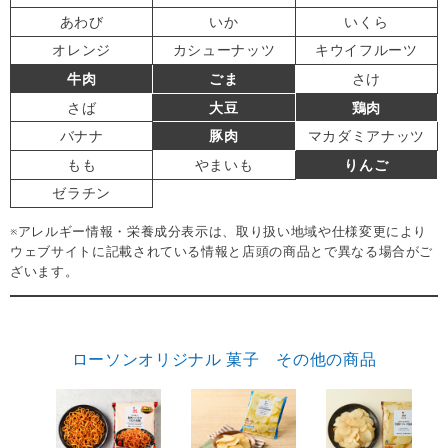
あわび
いか
いくら
オレンジ
カシューナッツ
キウイフルーツ
牛肉
ごま
さけ
さば
大豆
鶏肉
バナナ
豚肉
マカダミアナッツ
もも
やまいも
りんご
ゼラチン
※アレルギー情報・栄養成分表示は、取り扱い地域や仕様変更により
ウェブサイトに記載されている情報と店頭の商品とで異なる場合がご
ざいます。
ローソンオリジナル 菓子 その他の商品