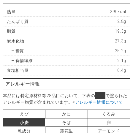
熱量
290kcal
たんぱく質
2.8g
脂質
19.3g
炭水化物
27.3g
糖質
25.2g
食物繊維
2.1g
食塩相当量
0.4g
アレルギー情報
本品には特定原材料等28品目において、下表の
■
で塗られた
アレルギー物質が含まれています。
※
アレルギー情報について
えび
かに
くるみ
小麦
そば
卵
乳成分
落花生
アーモンド