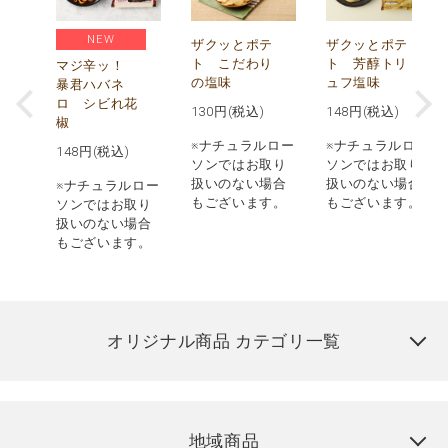
NEW
う
ザクッとポテ
ザクッとポテ
ナ
ト こだわり
ト 芳醇トリ
マジ辛ッ！
の塩味
ュフ塩味
暴君ハバネ
ロ シビれ花
130
円(税込)
148
円(税込)
椒
ロー
※ナチュラルロー
※ナチュラルロー
148
円(税込)
取り
ソンではお取り
ソンではお取り
場合
扱いのない場合
扱いのない場合
※ナチュラルロー
す。
もございます。
もございます。
ソンではお取り
扱いのない場合
もございます。
オリジナル商品 カテゴリ一覧
地域商品