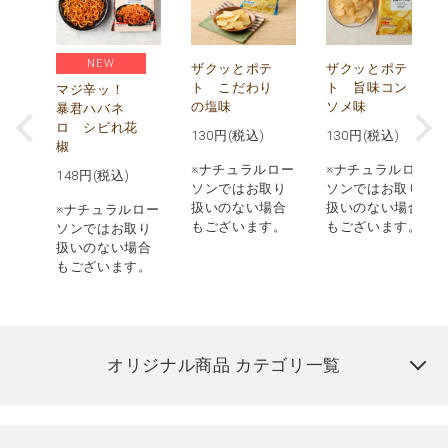
NEW
う
ザクッとポテ
ザクッとポテ
ナ
ト こだわり
ト 旨味コン
マジ辛ッ！
の塩味
ソメ味
暴君ハバネ
ロ シビれ花
130
円(税込)
130
円(税込)
椒
ロー
※ナチュラルロー
※ナチュラルロー
148
円(税込)
取り
ソンではお取り
ソンではお取り
場合
扱いのない場合
扱いのない場合
※ナチュラルロー
す。
もございます。
もございます。
ソンではお取り
扱いのない場合
もございます。
オリジナル商品 カテゴリ一覧