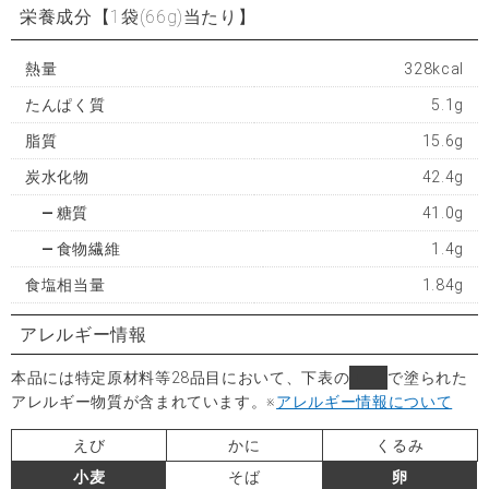
栄養成分
【1袋(66g)当たり】
熱量
328kcal
たんぱく質
5.1g
脂質
15.6g
炭水化物
42.4g
糖質
41.0g
食物繊維
1.4g
食塩相当量
1.84g
アレルギー情報
本品には特定原材料等28品目において、下表の
■
で塗られた
アレルギー物質が含まれています。
※
アレルギー情報について
えび
かに
くるみ
小麦
そば
卵