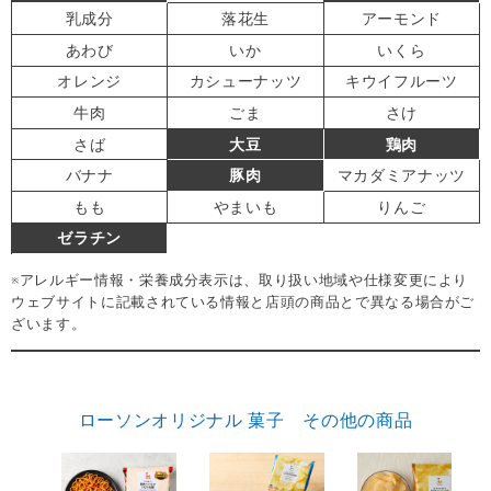
乳成分
落花生
アーモンド
あわび
いか
いくら
オレンジ
カシューナッツ
キウイフルーツ
牛肉
ごま
さけ
さば
大豆
鶏肉
バナナ
豚肉
マカダミアナッツ
もも
やまいも
りんご
ゼラチン
※アレルギー情報・栄養成分表示は、取り扱い地域や仕様変更により
ウェブサイトに記載されている情報と店頭の商品とで異なる場合がご
ざいます。
ローソンオリジナル 菓子 その他の商品