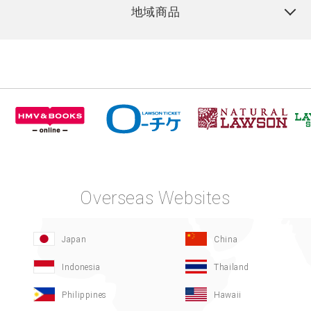
地域商品
Overseas Websites
Japan
China
Indonesia
Thailand
Philippines
Hawaii