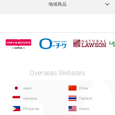
地域商品
Overseas Websites
Japan
China
Indonesia
Thailand
Philippines
Hawaii