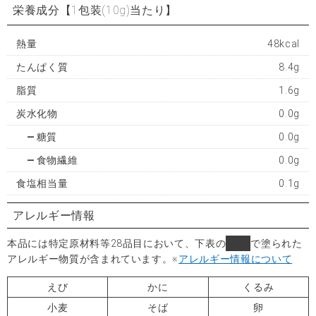
栄養成分
【1包装(10g)当たり】
熱量
48kcal
たんぱく質
8.4g
脂質
1.6g
炭水化物
0.0g
糖質
0.0g
食物繊維
0.0g
食塩相当量
0.1g
アレルギー情報
本品には特定原材料等28品目において、下表の
■
で塗られた
アレルギー物質が含まれています。
※
アレルギー情報について
えび
かに
くるみ
小麦
そば
卵