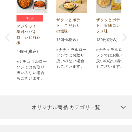
NEW
う
ザクッとポテ
ザクッとポテ
ナ
ト こだわり
ト 旨味コン
マジ辛ッ！
の塩味
ソメ味
暴君ハバネ
ロ シビれ花
130
円(税込)
130
円(税込)
椒
ロー
※ナチュラルロー
※ナチュラルロー
148
円(税込)
取り
ソンではお取り
ソンではお取り
場合
扱いのない場合
扱いのない場合
※ナチュラルロー
す。
もございます。
もございます。
ソンではお取り
扱いのない場合
もございます。
オリジナル商品 カテゴリ一覧