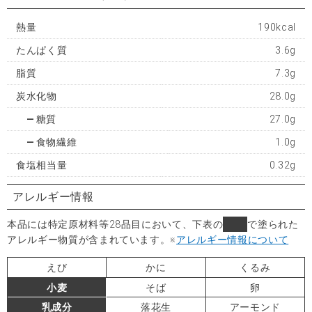
熱量
190kcal
たんぱく質
3.6g
脂質
7.3g
炭水化物
28.0g
糖質
27.0g
食物繊維
1.0g
食塩相当量
0.32g
アレルギー情報
本品には特定原材料等28品目において、下表の
■
で塗られた
アレルギー物質が含まれています。
※
アレルギー情報について
えび
かに
くるみ
小麦
そば
卵
乳成分
落花生
アーモンド