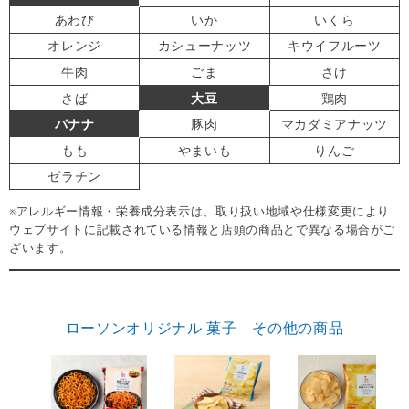
あわび
いか
いくら
オレンジ
カシューナッツ
キウイフルーツ
牛肉
ごま
さけ
さば
大豆
鶏肉
バナナ
豚肉
マカダミアナッツ
もも
やまいも
りんご
ゼラチン
※アレルギー情報・栄養成分表示は、取り扱い地域や仕様変更により
ウェブサイトに記載されている情報と店頭の商品とで異なる場合がご
ざいます。
ローソンオリジナル 菓子 その他の商品