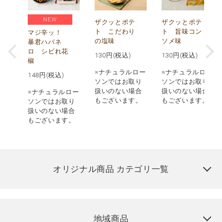
NEW
う
ザクッとポテ
ザクッとポテ
ナ
ト こだわり
ト 旨味コン
マジ辛ッ！
の塩味
ソメ味
暴君ハバネ
ロ シビれ花
130
円(税込)
130
円(税込)
椒
ロー
※ナチュラルロー
※ナチュラルロー
148
円(税込)
取り
ソンではお取り
ソンではお取り
場合
扱いのない場合
扱いのない場合
※ナチュラルロー
す。
もございます。
もございます。
ソンではお取り
扱いのない場合
もございます。
オリジナル商品 カテゴリ一覧
地域商品