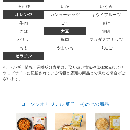
あわび
いか
いくら
オレンジ
カシューナッツ
キウイフルーツ
牛肉
ごま
さけ
さば
大豆
鶏肉
バナナ
豚肉
マカダミアナッツ
もも
やまいも
りんご
ゼラチン
※アレルギー情報・栄養成分表示は、取り扱い地域や仕様変更により
ウェブサイトに記載されている情報と店頭の商品とで異なる場合がご
ざいます。
ローソンオリジナル 菓子 その他の商品