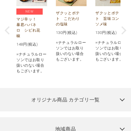
NEW
う
ザクッとポテ
ザクッとポテ
ナ
ト こだわり
ト 旨味コン
マジ辛ッ！
の塩味
ソメ味
暴君ハバネ
ロ シビれ花
130
円(税込)
130
円(税込)
椒
ロー
※ナチュラルロー
※ナチュラルロー
148
円(税込)
取り
ソンではお取り
ソンではお取り
場合
扱いのない場合
扱いのない場合
※ナチュラルロー
す。
もございます。
もございます。
ソンではお取り
扱いのない場合
もございます。
オリジナル商品 カテゴリ一覧
地域商品