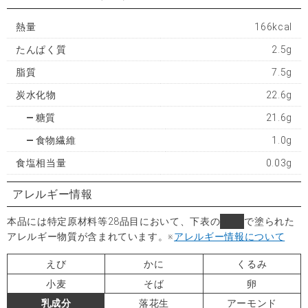
熱量
166kcal
たんぱく質
2.5g
脂質
7.5g
炭水化物
22.6g
糖質
21.6g
食物繊維
1.0g
食塩相当量
0.03g
アレルギー情報
本品には特定原材料等28品目において、下表の
■
で塗られた
アレルギー物質が含まれています。
※
アレルギー情報について
えび
かに
くるみ
小麦
そば
卵
乳成分
落花生
アーモンド