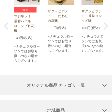
NEW
う
ザクッとポテ
ザクッとポテ
ナ
ト こだわり
ト 旨味コン
マジ辛ッ！
の塩味
ソメ味
暴君ハバネ
ロ シビれ花
130
円(税込)
130
円(税込)
椒
ロー
※ナチュラルロー
※ナチュラルロー
148
円(税込)
取り
ソンではお取り
ソンではお取り
場合
扱いのない場合
扱いのない場合
※ナチュラルロー
す。
もございます。
もございます。
ソンではお取り
扱いのない場合
もございます。
オリジナル商品 カテゴリ一覧
地域商品