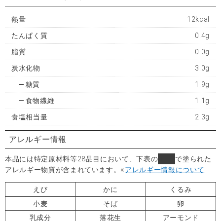
熱量
12kcal
たんぱく質
0.4g
脂質
0.0g
炭水化物
3.0g
糖質
1.9g
食物繊維
1.1g
食塩相当量
2.3g
アレルギー情報
本品には特定原材料等28品目において、下表の
■
で塗られた
アレルギー物質が含まれています。
※
アレルギー情報について
えび
かに
くるみ
小麦
そば
卵
乳成分
落花生
アーモンド